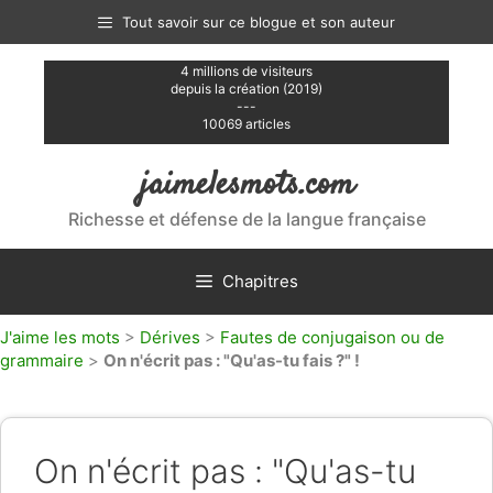
Aller
Tout savoir sur ce blogue et son auteur
au
contenu
4 millions de visiteurs
depuis la création (2019)
---
10069 articles
jaimelesmots.com
Richesse et défense de la langue française
Chapitres
J'aime les mots
>
Dérives
>
Fautes de conjugaison ou de
grammaire
>
On n'écrit pas : "Qu'as-tu fais ?" !
On n'écrit pas : "Qu'as-tu