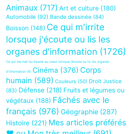
Animaux
(717)
Art et culture
(180)
Automobile
(92)
Bande dessinée
(84)
Ce qui m'irrite
Boisson
(148)
lorsque j'écoute ou lis les
organes d'information
(1726)
Ce qui me met du baume au coeur lorsque j’écoute ou lis les organes
Corps
Cinéma
(376)
d’information
(9)
humain
(589)
Droit Justice
Couleurs
(50)
Défense
(218)
Fruits et légumes ou
(83)
Fâchés avec le
végétaux
(188)
français
(976)
Géographie
(287)
Mes articles préférés
Histoire
(221)
❤ ou Mon très meilleur
(691)