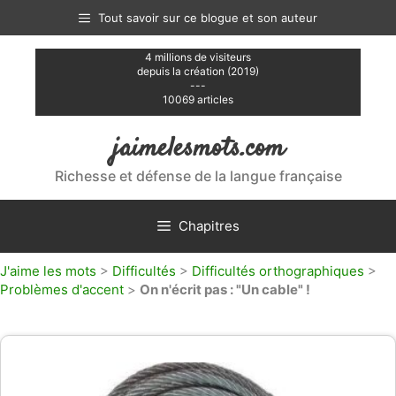
Aller
Tout savoir sur ce blogue et son auteur
au
contenu
4 millions de visiteurs
depuis la création (2019)
---
10069 articles
jaimelesmots.com
Richesse et défense de la langue française
Chapitres
J'aime les mots
>
Difficultés
>
Difficultés orthographiques
>
Problèmes d'accent
>
On n'écrit pas : "Un cable" !