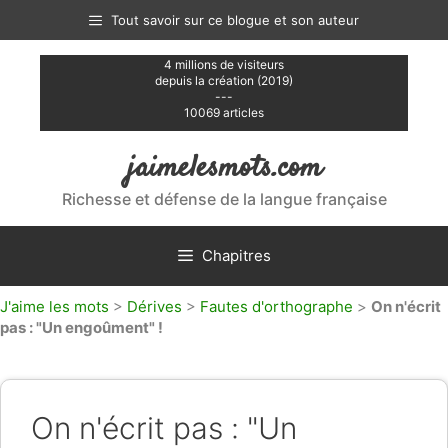
Aller
Tout savoir sur ce blogue et son auteur
au
contenu
4 millions de visiteurs
depuis la création (2019)
---
10069 articles
jaimelesmots.com
Richesse et défense de la langue française
Chapitres
J'aime les mots
>
Dérives
>
Fautes d'orthographe
>
On n'écrit
pas : "Un engoûment" !
On n'écrit pas : "Un