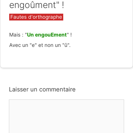
engoûment" !
Catégories
Fautes d'orthographe
Mais : "
Un engouEment
" !
Avec un "e" et non un "û".
Laisser un commentaire
Commentaire