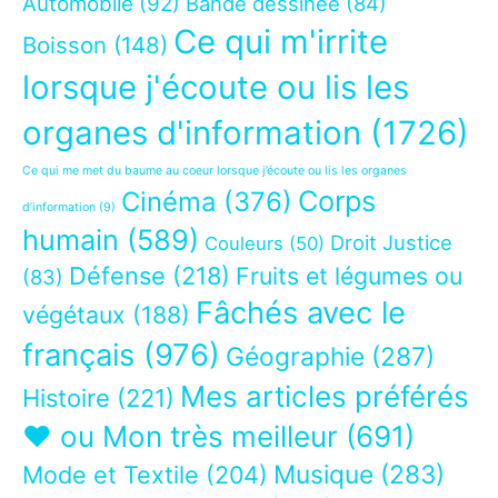
Automobile
(92)
Bande dessinée
(84)
Ce qui m'irrite
Boisson
(148)
lorsque j'écoute ou lis les
organes d'information
(1726)
Ce qui me met du baume au coeur lorsque j’écoute ou lis les organes
Corps
Cinéma
(376)
d’information
(9)
humain
(589)
Droit Justice
Couleurs
(50)
Défense
(218)
Fruits et légumes ou
(83)
Fâchés avec le
végétaux
(188)
français
(976)
Géographie
(287)
Mes articles préférés
Histoire
(221)
❤ ou Mon très meilleur
(691)
Musique
(283)
Mode et Textile
(204)