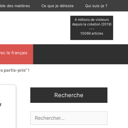
able des matières
Ce que je déteste
Qui suis-je ?
4 millions de visiteurs
depuis la création (2019)
---
10069 articles
ec le français
s partis-pris" !
Recherche
,
Rechercher :