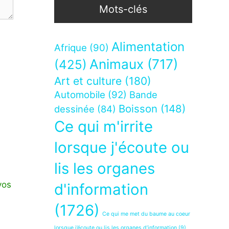
Mots-clés
Alimentation
Afrique
(90)
Animaux
(717)
(425)
Art et culture
(180)
Automobile
(92)
Bande
Boisson
(148)
dessinée
(84)
Ce qui m'irrite
lorsque j'écoute ou
lis les organes
vos
d'information
(1726)
Ce qui me met du baume au coeur
lorsque j’écoute ou lis les organes d’information
(9)