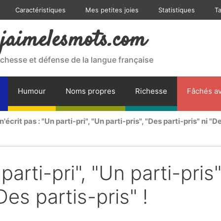
Caractéristiques
Mes petites joies
Statistiques
T
jaimelesmots.com
ichesse et défense de la langue française
Humour
Noms propres
Richesse
Fâchés av
n'écrit pas : "Un parti-pri", "Un parti-pris", "Des parti-pris" ni "De
parti-pri", "Un parti-pris"
Des partis-pris" !