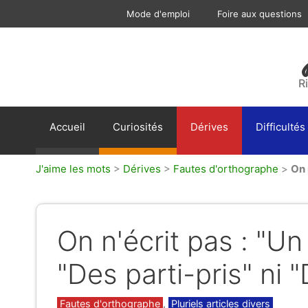
Aller
Mode d'emploi
Foire aux questions
au
contenu
R
Accueil
Curiosités
Dérives
Difficultés
J'aime les mots
>
Dérives
>
Fautes d'orthographe
>
On 
On n'écrit pas : "Un 
"Des parti-pris" ni "
Catégories
Fautes d'orthographe
,
Pluriels articles divers