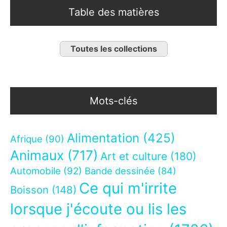
Table des matières
Toutes les collections
Mots-clés
Alimentation
(425)
Afrique
(90)
Animaux
(717)
Art et culture
(180)
Automobile
(92)
Bande dessinée
(84)
Ce qui m'irrite
Boisson
(148)
lorsque j'écoute ou lis les