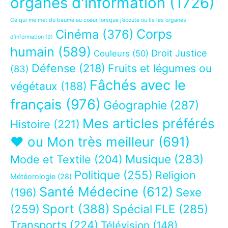
organes d'information
(1726)
Ce qui me met du baume au coeur lorsque j’écoute ou lis les organes
Corps
Cinéma
(376)
d’information
(9)
humain
(589)
Droit Justice
Couleurs
(50)
Défense
(218)
Fruits et légumes ou
(83)
Fâchés avec le
végétaux
(188)
français
(976)
Géographie
(287)
Mes articles préférés
Histoire
(221)
❤ ou Mon très meilleur
(691)
Musique
(283)
Mode et Textile
(204)
Politique
(255)
Religion
Météorologie
(28)
Santé Médecine
(612)
Sexe
(196)
Sport
(388)
(259)
Spécial FLE
(285)
Transports
(224)
Télévision
(148)