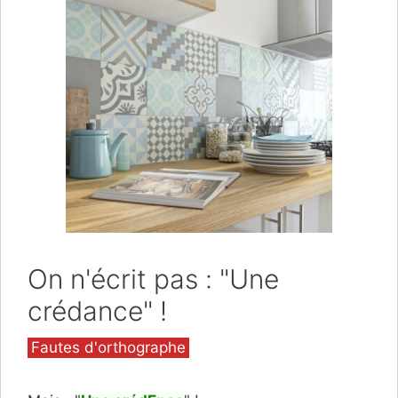
On n'écrit pas : "Une
crédance" !
Catégories
Fautes d'orthographe