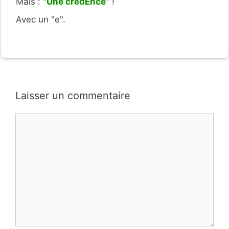
Mais : "
Une crédEnce
" !
Avec un "e".
Laisser un commentaire
Commentaire