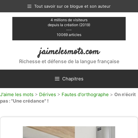
Aller
Tout savoir sur ce blogue et son auteur
au
contenu
4 millions de visiteurs
depuis la création (2019)
---
10069 articles
jaimelesmots.com
Richesse et défense de la langue française
Chapitres
J'aime les mots
>
Dérives
>
Fautes d'orthographe
>
On n'écrit
pas : "Une crédance" !