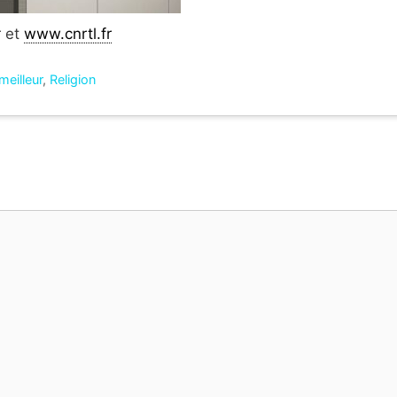
r et
www.cnrtl.fr
meilleur
,
Religion