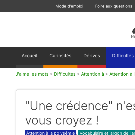
Aller
Mode d'emploi
Foire aux questions
au
contenu
R
Accueil
Curiosités
Dérives
Difficultés
J'aime les mots
>
Difficultés
>
Attention à
>
Attention à 
"Une crédence" n'e
vous croyez !
Catégories
Attention à la polysémie
,
Vocabulaire et jargon de l'a