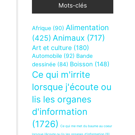
Mots-clés
Alimentation
Afrique
(90)
Animaux
(717)
(425)
Art et culture
(180)
Automobile
(92)
Bande
Boisson
(148)
dessinée
(84)
Ce qui m'irrite
lorsque j'écoute ou
lis les organes
d'information
(1726)
Ce qui me met du baume au coeur
lorsque j’écoute ou lis les organes d’information
(9)