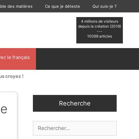
able des matières
Ce que je déteste
Qui suis-je ?
4 millions de visiteurs
depuis la création (2019)
---
10069 articles
ec le français
us croyez !
Recherche
ue
Rechercher :