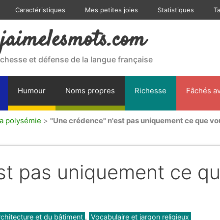
Caractéristiques
Mes petites joies
Statistiques
T
jaimelesmots.com
ichesse et défense de la langue française
Humour
Noms propres
Richesse
Fâchés av
la polysémie
>
"Une crédence" n'est pas uniquement ce que vo
st pas uniquement ce q
rchitecture et du bâtiment
,
Vocabulaire et jargon religieux