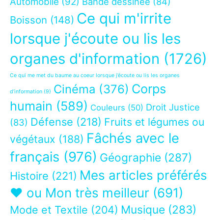
Automobile
(92)
Bande dessinée
(84)
Ce qui m'irrite
Boisson
(148)
lorsque j'écoute ou lis les
organes d'information
(1726)
Ce qui me met du baume au coeur lorsque j’écoute ou lis les organes
Corps
Cinéma
(376)
d’information
(9)
humain
(589)
Droit Justice
Couleurs
(50)
Défense
(218)
Fruits et légumes ou
(83)
Fâchés avec le
végétaux
(188)
français
(976)
Géographie
(287)
Mes articles préférés
Histoire
(221)
❤ ou Mon très meilleur
(691)
Musique
(283)
Mode et Textile
(204)