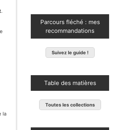
t
.
Parcours fléché : mes
recommandations
me
Suivez le guide !
Table des matières
Toutes les collections
 la