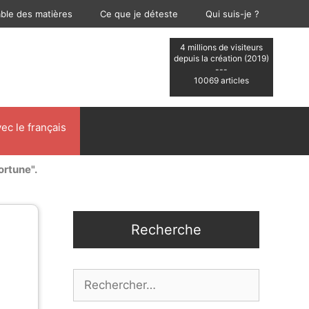
able des matières
Ce que je déteste
Qui suis-je ?
4 millions de visiteurs
depuis la création (2019)
---
10069 articles
ec le français
ortune".
Recherche
Rechercher :