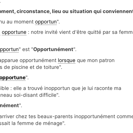
.
oment, circonstance, lieu ou situation qui conviennen
rvenu au moment
opportun
".
e
opportune
: notre invité vient d'être quitté par sa fem
pportun
" est "
Opportunément
".
t apparue opportunément
lorsque
que mon patron
de piscine et de toiture".
nopportune
".
le : elle a trouvé inopportun que je lui raconte ma
eau soi-disant difficile".
unément
".
 arriver chez tes beaux-parents inopportunément comme
sait la femme de ménage".