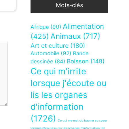
Mots-clés
Alimentation
Afrique
(90)
Animaux
(717)
(425)
Art et culture
(180)
Automobile
(92)
Bande
Boisson
(148)
dessinée
(84)
Ce qui m'irrite
lorsque j'écoute ou
lis les organes
d'information
(1726)
Ce qui me met du baume au coeur
lorsque j’écoute ou lis les organes d’information
(9)