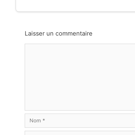
Laisser un commentaire
Commentaire
Nom
E-