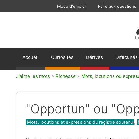
Aller
Mode d'emploi
Foire aux questions
au
contenu
R
Accueil
Curiosités
Dérives
Difficultés
J'aime les mots
>
Richesse
>
Mots, locutions ou expres
"Opportun" ou "Opp
Catégories
Mots, locutions et expressions du registre soutenu
,