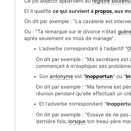
Ce joli adjectif appartient au
registre soutenu
Et il qualifie
ce qui survient à
propos
, aux m
On dit par exemple : "La cavalerie est inte
Ou : "Ta remarque sur le divorce n'était
guèr
après seulement six mois de mariage".
L'adverbe correspondant à l'adjectif "
O
On dit par exemple : "Ma secrétaire es
commençait à m'expliquer ses problèmes 
Son
antonyme
est "
Inopportun
" ou "
I
On dit par exemple : "Ma femme est pénib
réunion pendant qu'elle effectuait un crén
Et l'adverbe correspondant "
Inopport
On dit par exemple : "Essaye de ne pas
dernière fois,
lorsque
ton beau-père mas