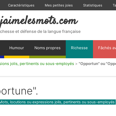
Caractéristiques
Mes petites joies
Statistiques
T
jaimelesmots.com
ichesse et défense de la langue française
Humour
Noms propres
Richesse
Fâchés av
sions jolis, pertinents ou sous-employés
>
"Opportun" ou "Opp
ortune".
Mots, locutions ou expressions jolis, pertinents ou sous-employés