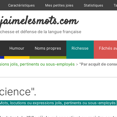
Caractéristiques
Mes petites joies
Statistiques
T
jaimelesmots.com
ichesse et défense de la langue française
Humour
Noms propres
Richesse
Fâchés av
sions jolis, pertinents ou sous-employés
>
"Par acquit de cons
cience".
Mots, locutions ou expressions jolis, pertinents ou sous-employés