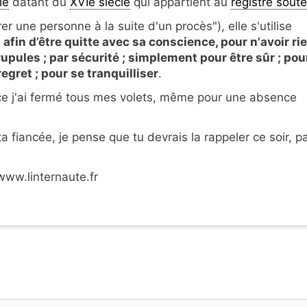
le
datant du
XVIe siècle
qui appartient au
registre sout
rer une personne à la suite d'un procès"), elle s'utilise
:
afin d’être quitte avec sa conscience, pour n'avoir ri
upules ; par sécurité ; simplement pour être sûr ; pou
egret ; pour se tranquilliser
.
nce j'ai fermé tous mes volets, même pour une absence
 fiancée, je pense que tu devrais la rappeler ce soir, p
www.linternaute.fr