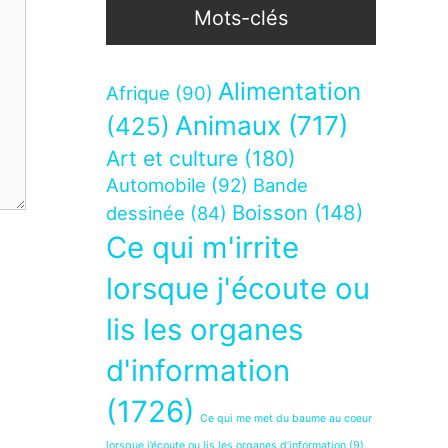
Mots-clés
Alimentation
Afrique
(90)
Animaux
(717)
(425)
Art et culture
(180)
Automobile
(92)
Bande
Boisson
(148)
dessinée
(84)
Ce qui m'irrite
lorsque j'écoute ou
lis les organes
d'information
(1726)
Ce qui me met du baume au coeur
lorsque j’écoute ou lis les organes d’information
(9)