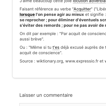
J'aime beaucoup cette jolie
locution adverbia
Faisant référence au verbe "
Acquitter
" ("Libé
lorsque
l'on pense agir au mieux
et signifie 
se reprocher ; pour éliminer d'éventuels scr
s'éviter des remords ; pour ne pas avoir de r
On dit par exemple : "Par acquit de conscie
aussi brève".
Ou : "Même si tu
t'es
déjà excusé auprès de ta
acquit de conscience".
Source : wiktionary.org, www.expressio.fr et 
Laisser un commentaire
Commentaire