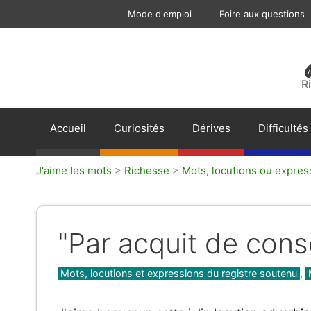
Aller
Mode d'emploi
Foire aux questions
au
contenu
R
Accueil
Curiosités
Dérives
Difficultés
J'aime les mots
>
Richesse
>
Mots, locutions ou expres
"Par acquit de cons
Catégories
Mots, locutions et expressions du registre soutenu
,