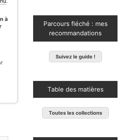
enu
.
en à
Parcours fléché : mes
r
recommandations
Suivez le guide !
ar
Table des matières
Toutes les collections