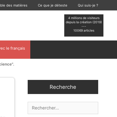
able des matières
Ce que je déteste
Qui suis-je ?
4 millions de visiteurs
depuis la création (2019)
---
10069 articles
ec le français
cience".
Recherche
Rechercher :