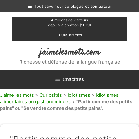
Aller
Tout savoir sur ce blogue et son auteur
au
contenu
4 millions de visiteurs
depuis la création (2019)
---
10069 articles
jaimelesmots.com
Richesse et défense de la langue française
Chapitres
J'aime les mots
>
Curiosités
>
Idiotismes
>
Idiotismes
alimentaires ou gastronomiques
>
"Partir comme des petits
pains" ou "Se vendre comme des petits pains".