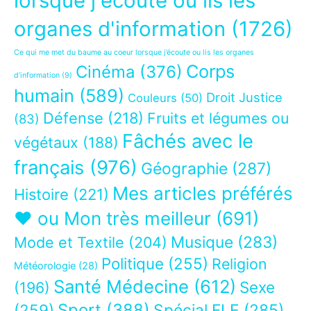
lorsque j'écoute ou lis les
organes d'information
(1726)
Ce qui me met du baume au coeur lorsque j’écoute ou lis les organes
Corps
Cinéma
(376)
d’information
(9)
humain
(589)
Droit Justice
Couleurs
(50)
Défense
(218)
Fruits et légumes ou
(83)
Fâchés avec le
végétaux
(188)
français
(976)
Géographie
(287)
Mes articles préférés
Histoire
(221)
❤ ou Mon très meilleur
(691)
Musique
(283)
Mode et Textile
(204)
Politique
(255)
Religion
Météorologie
(28)
Santé Médecine
(612)
Sexe
(196)
Sport
(388)
(259)
Spécial FLE
(285)