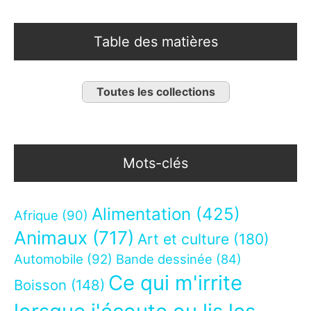
Table des matières
Toutes les collections
Mots-clés
Alimentation
(425)
Afrique
(90)
Animaux
(717)
Art et culture
(180)
Automobile
(92)
Bande dessinée
(84)
Ce qui m'irrite
Boisson
(148)