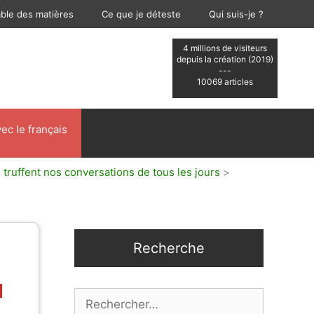
able des matières
Ce que je déteste
Qui suis-je ?
4 millions de visiteurs
depuis la création (2019)
---
10069 articles
ec le français
 truffent nos conversations de tous les jours
>
Recherche
Rechercher :