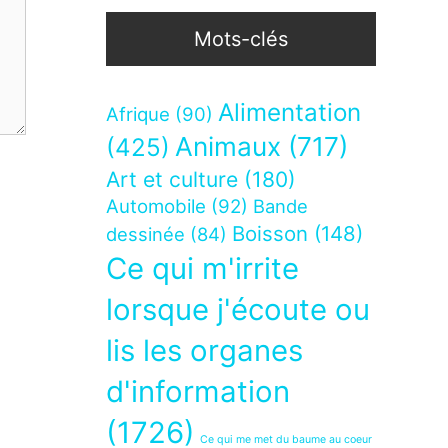
Mots-clés
Alimentation
Afrique
(90)
Animaux
(717)
(425)
Art et culture
(180)
Automobile
(92)
Bande
Boisson
(148)
dessinée
(84)
Ce qui m'irrite
lorsque j'écoute ou
lis les organes
d'information
(1726)
Ce qui me met du baume au coeur