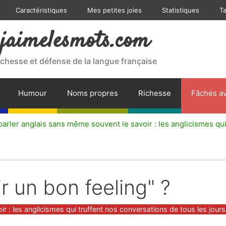
Caractéristiques
Mes petites joies
Statistiques
T
jaimelesmots.com
ichesse et défense de la langue française
Humour
Noms propres
Richesse
Fâchés av
arler anglais sans même souvent le savoir : les anglicismes qui
ir un bon feeling" ?
 : les anglicismes qui truffent nos conversations de tous les jours