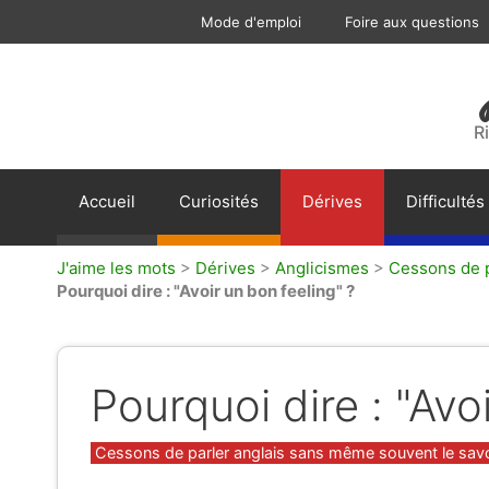
Aller
Mode d'emploi
Foire aux questions
au
contenu
R
Accueil
Curiosités
Dérives
Difficultés
J'aime les mots
>
Dérives
>
Anglicismes
>
Cessons de p
Pourquoi dire : "Avoir un bon feeling" ?
Pourquoi dire : "Avo
Catégories
Cessons de parler anglais sans même souvent le savoir