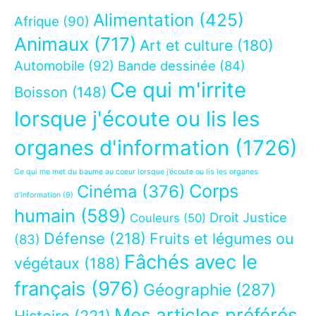
Alimentation
(425)
Afrique
(90)
Animaux
(717)
Art et culture
(180)
Automobile
(92)
Bande dessinée
(84)
Ce qui m'irrite
Boisson
(148)
lorsque j'écoute ou lis les
organes d'information
(1726)
Ce qui me met du baume au coeur lorsque j’écoute ou lis les organes
Corps
Cinéma
(376)
d’information
(9)
humain
(589)
Droit Justice
Couleurs
(50)
Défense
(218)
Fruits et légumes ou
(83)
Fâchés avec le
végétaux
(188)
français
(976)
Géographie
(287)
Mes articles préférés
Histoire
(221)