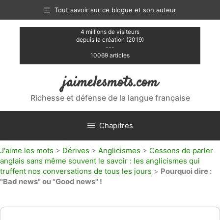
Aller
Tout savoir sur ce blogue et son auteur
au
contenu
4 millions de visiteurs
depuis la création (2019)
---
10069 articles
jaimelesmots.com
Richesse et défense de la langue française
Chapitres
J'aime les mots
>
Dérives
>
Anglicismes
>
Cessons de parler
anglais sans même souvent le savoir : les anglicismes qui
truffent nos conversations de tous les jours
>
Pourquoi dire :
"Bad news" ou "Good news" !