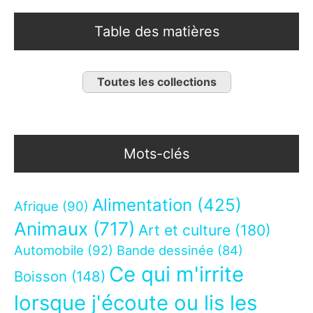
Table des matières
Toutes les collections
Mots-clés
Alimentation
(425)
Afrique
(90)
Animaux
(717)
Art et culture
(180)
Automobile
(92)
Bande dessinée
(84)
Ce qui m'irrite
Boisson
(148)
lorsque j'écoute ou lis les