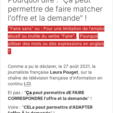
permettre de faire matcher
l'offre et la demande" !
Catégories
"Faire sans" ou : Pour une limitation de l'emploi
abusif ou inutile du verbe "Faire".
,
Pourquoi
utiliser des mots ou des expressions en anglais
?
Comme a pu le déclarer, le 27 août 2021, la
journaliste française
Laura Pouget
, sur la
chaîne de télévision française d'information en
continu
LCI
.
Et pas : "
Ça
peut permettre dE FAIRE
CORRESPONDRE l'offre et la demande
" !
Voire : "
CELa peut permettre d'ADAPTER
l'offre À la demande
" !