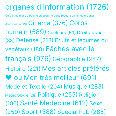
organes d'information
(1726)
Ce qui me met du baume au coeur lorsque j’écoute ou lis les organes
Corps
Cinéma
(376)
d’information
(9)
humain
(589)
Droit Justice
Couleurs
(50)
Défense
(218)
Fruits et légumes ou
(83)
Fâchés avec le
végétaux
(188)
français
(976)
Géographie
(287)
Mes articles préférés
Histoire
(221)
❤ ou Mon très meilleur
(691)
Musique
(283)
Mode et Textile
(204)
Politique
(255)
Religion
Météorologie
(28)
Santé Médecine
(612)
Sexe
(196)
Sport
(388)
(259)
Spécial FLE
(285)