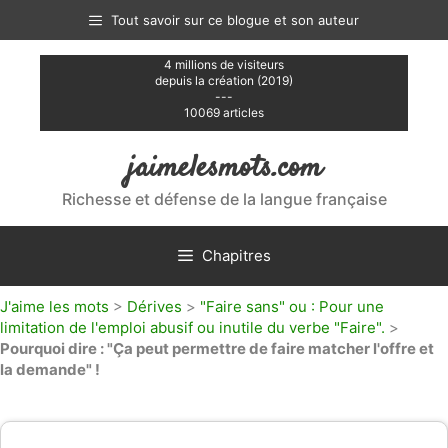
Aller
Tout savoir sur ce blogue et son auteur
au
contenu
4 millions de visiteurs
depuis la création (2019)
---
10069 articles
jaimelesmots.com
Richesse et défense de la langue française
Chapitres
J'aime les mots
>
Dérives
>
"Faire sans" ou : Pour une
limitation de l'emploi abusif ou inutile du verbe "Faire".
>
Pourquoi dire : "Ça peut permettre de faire matcher l'offre et
la demande" !