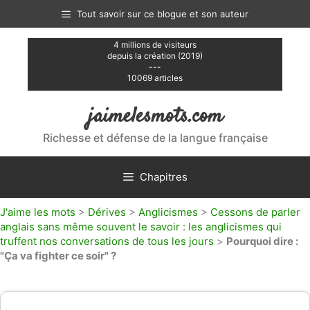
Aller
Tout savoir sur ce blogue et son auteur
au
contenu
4 millions de visiteurs
depuis la création (2019)
---
10069 articles
jaimelesmots.com
Richesse et défense de la langue française
Chapitres
J'aime les mots
>
Dérives
>
Anglicismes
>
Cessons de parler
anglais sans même souvent le savoir : les anglicismes qui
truffent nos conversations de tous les jours
>
Pourquoi dire :
"Ça va fighter ce soir" ?