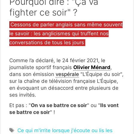
Pourquoi dire : "Ça va
fighter ce soir" ?
Catégories
Cessons de parler anglais sans même souvent
le savoir : les anglicismes qui truffent nos
conversations de tous les jours
Comme l’a déclaré, le 24 février 2021, le
journaliste sportif français
Olivier Ménard
,
dans son émission
vespérale
"L’Équipe du soir",
sur la chaîne de télévision française L’Équipe,
en évoquant un désaccord entre plusieurs de
ses invités.
Et pas : "
On va se battre ce soir
" ou "
Ils vont
se battre ce soir
" !
Étiquettes
Ce qui m'irrite lorsque j'écoute ou lis les