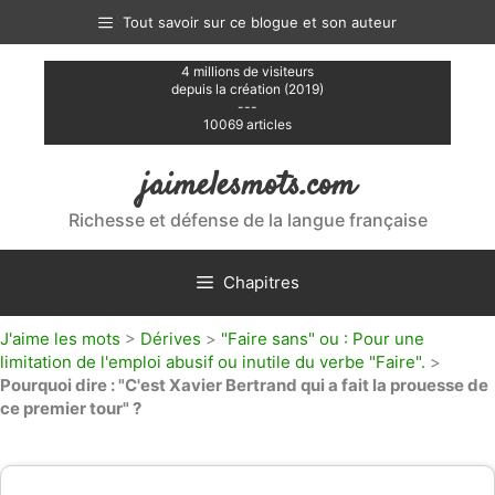
Aller
Tout savoir sur ce blogue et son auteur
au
contenu
4 millions de visiteurs
depuis la création (2019)
---
10069 articles
jaimelesmots.com
Richesse et défense de la langue française
Chapitres
J'aime les mots
>
Dérives
>
"Faire sans" ou : Pour une
limitation de l'emploi abusif ou inutile du verbe "Faire".
>
Pourquoi dire : "C'est Xavier Bertrand qui a fait la prouesse de
ce premier tour" ?