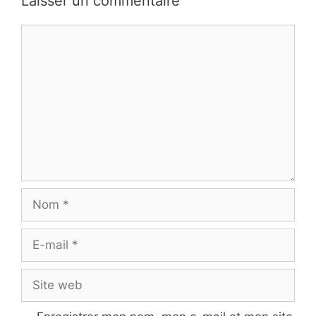
Laisser un commentaire
Commentaire
Nom
E-
mail
Site
web