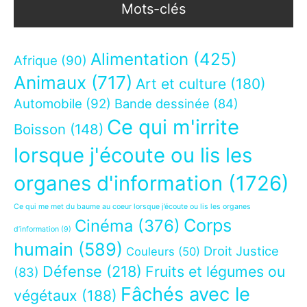
Mots-clés
Alimentation
(425)
Afrique
(90)
Animaux
(717)
Art et culture
(180)
Automobile
(92)
Bande dessinée
(84)
Ce qui m'irrite
Boisson
(148)
lorsque j'écoute ou lis les
organes d'information
(1726)
Ce qui me met du baume au coeur lorsque j’écoute ou lis les organes
Corps
Cinéma
(376)
d’information
(9)
humain
(589)
Droit Justice
Couleurs
(50)
Défense
(218)
Fruits et légumes ou
(83)
Fâchés avec le
végétaux
(188)