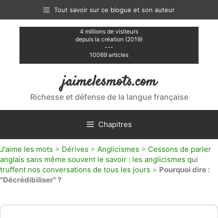
Aller
Tout savoir sur ce blogue et son auteur
au
contenu
4 millions de visiteurs
depuis la création (2019)
---
10069 articles
jaimelesmots.com
Richesse et défense de la langue française
Chapitres
J'aime les mots
>
Dérives
>
Anglicismes
>
Cessons de parler
anglais sans même souvent le savoir : les anglicismes qui
truffent nos conversations de tous les jours
>
Pourquoi dire :
"Décrédibiliser" ?