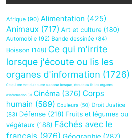
Alimentation
(425)
Afrique
(90)
Animaux
(717)
Art et culture
(180)
Automobile
(92)
Bande dessinée
(84)
Ce qui m'irrite
Boisson
(148)
lorsque j'écoute ou lis les
organes d'information
(1726)
Ce qui me met du baume au coeur lorsque j’écoute ou lis les organes
Corps
Cinéma
(376)
d’information
(9)
humain
(589)
Droit Justice
Couleurs
(50)
Défense
(218)
Fruits et légumes ou
(83)
Fâchés avec le
végétaux
(188)
français
(976)
Géographie
(287)