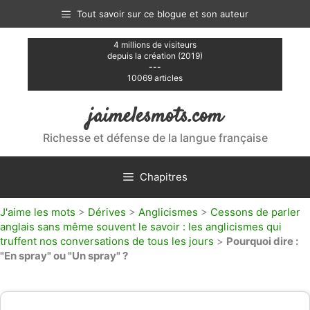
Aller
Tout savoir sur ce blogue et son auteur
au
contenu
4 millions de visiteurs
depuis la création (2019)
---
10069 articles
jaimelesmots.com
Richesse et défense de la langue française
Chapitres
J'aime les mots
>
Dérives
>
Anglicismes
>
Cessons de parler
anglais sans même souvent le savoir : les anglicismes qui
truffent nos conversations de tous les jours
>
Pourquoi dire :
"En spray" ou "Un spray" ?