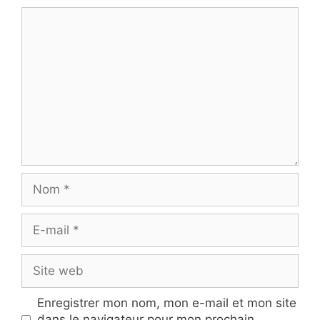
Commentaire
Nom
E-
mail
Site
web
Enregistrer mon nom, mon e-mail et mon site
dans le navigateur pour mon prochain