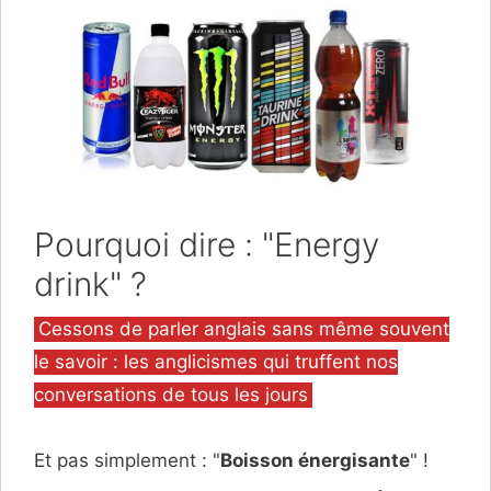
Pourquoi dire : "Energy
drink" ?
Catégories
Cessons de parler anglais sans même souvent
le savoir : les anglicismes qui truffent nos
conversations de tous les jours
Et pas simplement : "
Boisson énergisante
" !