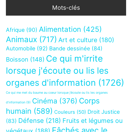
Mots-clés
Alimentation
(425)
Afrique
(90)
Animaux
(717)
Art et culture
(180)
Automobile
(92)
Bande dessinée
(84)
Ce qui m'irrite
Boisson
(148)
lorsque j'écoute ou lis les
organes d'information
(1726)
Ce qui me met du baume au coeur lorsque j’écoute ou lis les organes
Corps
Cinéma
(376)
d’information
(9)
humain
(589)
Droit Justice
Couleurs
(50)
Défense
(218)
Fruits et légumes ou
(83)
Fâchés avec le
végétaux
(188)