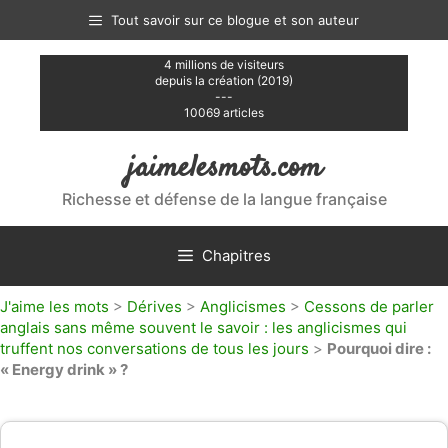
Aller
Tout savoir sur ce blogue et son auteur
au
contenu
4 millions de visiteurs
depuis la création (2019)
---
10069 articles
jaimelesmots.com
Richesse et défense de la langue française
Chapitres
J'aime les mots
>
Dérives
>
Anglicismes
>
Cessons de parler
anglais sans même souvent le savoir : les anglicismes qui
truffent nos conversations de tous les jours
>
Pourquoi dire :
« Energy drink » ?