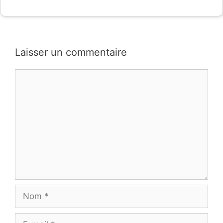
Laisser un commentaire
Commentaire
Nom
E-