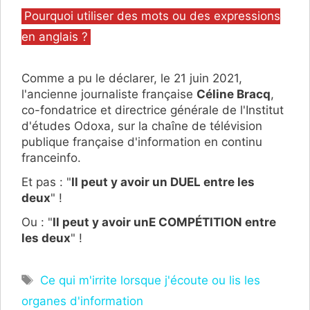
Catégories
Pourquoi utiliser des mots ou des expressions
en anglais ?
Comme a pu le déclarer, le 21 juin 2021,
l'ancienne journaliste française
Céline Bracq
,
co-fondatrice et directrice générale de l'Institut
d'études Odoxa, sur la chaîne de télévision
publique française d'information en continu
franceinfo.
Et pas : "
Il peut y avoir un DUEL entre les
deux
" !
Ou : "
Il peut y avoir unE COMPÉTITION entre
les deux
" !
Étiquettes
Ce qui m'irrite lorsque j'écoute ou lis les
organes d'information