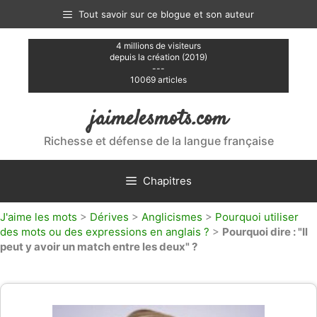
Aller
Tout savoir sur ce blogue et son auteur
au
contenu
4 millions de visiteurs
depuis la création (2019)
---
10069 articles
jaimelesmots.com
Richesse et défense de la langue française
Chapitres
J'aime les mots
>
Dérives
>
Anglicismes
>
Pourquoi utiliser
des mots ou des expressions en anglais ?
>
Pourquoi dire : "Il
peut y avoir un match entre les deux" ?