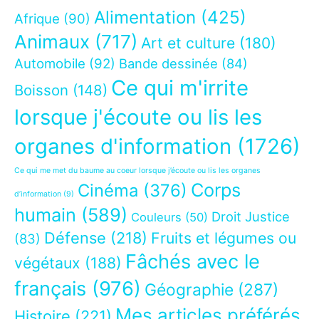
Alimentation
(425)
Afrique
(90)
Animaux
(717)
Art et culture
(180)
Automobile
(92)
Bande dessinée
(84)
Ce qui m'irrite
Boisson
(148)
lorsque j'écoute ou lis les
organes d'information
(1726)
Ce qui me met du baume au coeur lorsque j’écoute ou lis les organes
Corps
Cinéma
(376)
d’information
(9)
humain
(589)
Droit Justice
Couleurs
(50)
Défense
(218)
Fruits et légumes ou
(83)
Fâchés avec le
végétaux
(188)
français
(976)
Géographie
(287)
Mes articles préférés
Histoire
(221)