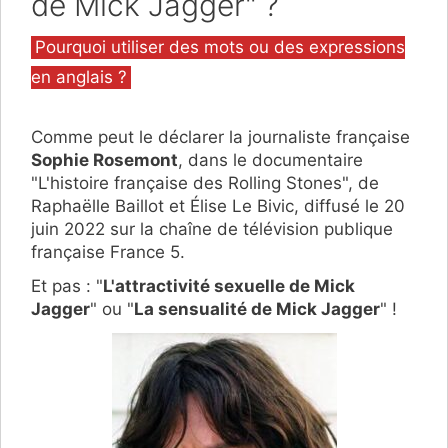
de Mick Jagger" ?
Catégories
Pourquoi utiliser des mots ou des expressions
en anglais ?
Comme peut le déclarer la journaliste française
Sophie Rosemont
, dans le documentaire
"L'histoire française des Rolling Stones", de
Raphaëlle Baillot et Élise Le Bivic, diffusé le 20
juin 2022 sur la chaîne de télévision publique
française France 5.
Et pas : "
L'attractivité sexuelle de Mick
Jagger
" ou "
La sensualité de Mick Jagger
" !