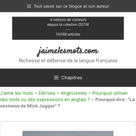
Aller
Tout savoir sur ce blogue et son auteur
au
contenu
4 millions de visiteurs
depuis la création (2019)
---
10069 articles
jaimelesmots.com
Richesse et défense de la langue française
Chapitres
J'aime les mots
>
Dérives
>
Anglicismes
>
Pourquoi utiliser
des mots ou des expressions en anglais ?
>
Pourquoi dire : "La
sexiness de Mick Jagger" ?