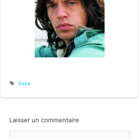
Étiquettes
Sexe
Laisser un commentaire
Commentaire