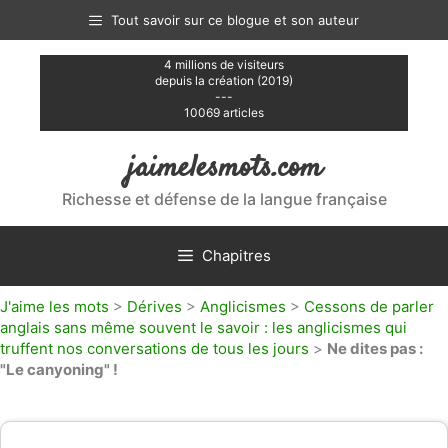
Aller
Tout savoir sur ce blogue et son auteur
au
contenu
4 millions de visiteurs
depuis la création (2019)
---
10069 articles
jaimelesmots.com
Richesse et défense de la langue française
Chapitres
J'aime les mots
>
Dérives
>
Anglicismes
>
Cessons de parler
anglais sans même souvent le savoir : les anglicismes qui
truffent nos conversations de tous les jours
>
Ne dites pas :
"Le canyoning" !