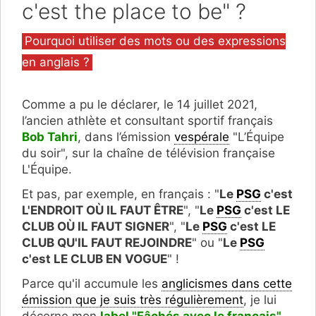
c'est the place to be" ?
Catégories
Pourquoi utiliser des mots ou des expressions
en anglais ?
Comme a pu le déclarer, le 14 juillet 2021,
l’ancien athlète et consultant sportif français
Bob Tahri
, dans l’émission
vespérale
"L’Équipe
du soir", sur la chaîne de télévision française
L'Équipe.
Et pas, par exemple, en français : "
Le
PSG
c'est
L'ENDROIT OÙ IL FAUT ÊTRE
", "
Le
PSG
c'est LE
CLUB OÙ IL FAUT SIGNER
", "
Le
PSG
c'est LE
CLUB QU'IL FAUT REJOINDRE
" ou "
Le
PSG
c'est LE CLUB EN VOGUE
" !
Parce qu'il accumule les
anglicismes dans cette
émission que je suis très régulièrement
, je lui
décerne mon
label "F
â
chés avec le français
"