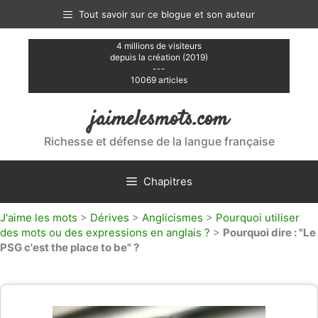
Aller
Tout savoir sur ce blogue et son auteur
au
contenu
4 millions de visiteurs
depuis la création (2019)
---
10069 articles
jaimelesmots.com
Richesse et défense de la langue française
Chapitres
J'aime les mots
>
Dérives
>
Anglicismes
>
Pourquoi utiliser
des mots ou des expressions en anglais ?
>
Pourquoi dire : "Le
PSG c'est the place to be" ?