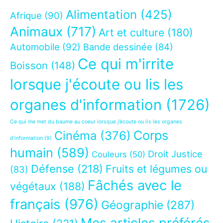
Alimentation
(425)
Afrique
(90)
Animaux
(717)
Art et culture
(180)
Automobile
(92)
Bande dessinée
(84)
Ce qui m'irrite
Boisson
(148)
lorsque j'écoute ou lis les
organes d'information
(1726)
Ce qui me met du baume au coeur lorsque j’écoute ou lis les organes
Corps
Cinéma
(376)
d’information
(9)
humain
(589)
Droit Justice
Couleurs
(50)
Défense
(218)
Fruits et légumes ou
(83)
Fâchés avec le
végétaux
(188)
français
(976)
Géographie
(287)
Mes articles préférés