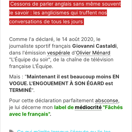
Catégories
Cessons de parler anglais sans même souvent
le savoir : les anglicismes qui truffent nos
conversations de tous les jours
Comme l'a déclaré, le 14 août 2020, le
journaliste sportif français
Giovanni Castaldi
,
dans l'émission
vespérale
d'
Olivier Ménard
"L'Équipe du soir", de la chaîne de télévision
française L'Équipe.
Mais : "
Maintenant il est beaucoup moins EN
VOGUE. L'ENGOUEMENT À SON ÉGARD est
TERMINÉ
".
Pour cette déclaration parfaitement
absconse
,
je lui décerne mon
label de
médiocrité
"F
â
chés
avec le français
"
.
Étiquettes
Ce qui m'irrite lorsque j'écoute ou lis les