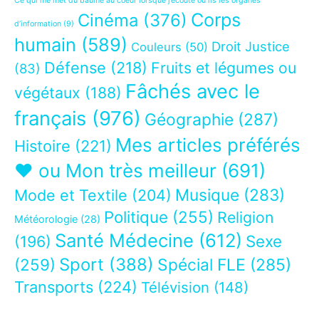
Ce qui me met du baume au coeur lorsque j’écoute ou lis les organes
Corps
Cinéma
(376)
d’information
(9)
humain
(589)
Droit Justice
Couleurs
(50)
Défense
(218)
Fruits et légumes ou
(83)
Fâchés avec le
végétaux
(188)
français
(976)
Géographie
(287)
Mes articles préférés
Histoire
(221)
❤ ou Mon très meilleur
(691)
Musique
(283)
Mode et Textile
(204)
Politique
(255)
Religion
Météorologie
(28)
Santé Médecine
(612)
Sexe
(196)
Sport
(388)
(259)
Spécial FLE
(285)
Transports
(224)
Télévision
(148)