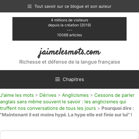
Aller
Tout savoir sur ce blogue et son auteur
au
contenu
4 millions de visiteurs
depuis la création (2019)
---
10069 articles
jaimelesmots.com
Richesse et défense de la langue française
Chapitres
J'aime les mots
>
Dérives
>
Anglicismes
>
Cessons de parler
anglais sans même souvent le savoir : les anglicismes qui
truffent nos conversations de tous les jours
>
Pourquoi dire :
"Maintenant il est moins hypé. La hype elle est finie sur lui" !