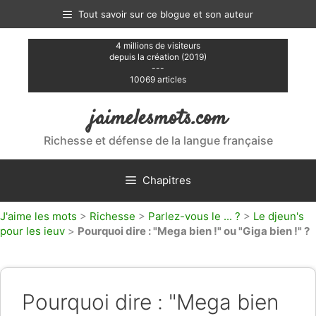
Aller
Tout savoir sur ce blogue et son auteur
au
contenu
4 millions de visiteurs
depuis la création (2019)
---
10069 articles
jaimelesmots.com
Richesse et défense de la langue française
Chapitres
J'aime les mots
>
Richesse
>
Parlez-vous le ... ?
>
Le djeun's
pour les ieuv
>
Pourquoi dire : "Mega bien !" ou "Giga bien !" ?
Pourquoi dire : "Mega bien