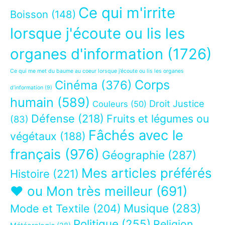
Ce qui m'irrite
Boisson
(148)
lorsque j'écoute ou lis les
organes d'information
(1726)
Ce qui me met du baume au coeur lorsque j’écoute ou lis les organes
Corps
Cinéma
(376)
d’information
(9)
humain
(589)
Droit Justice
Couleurs
(50)
Défense
(218)
Fruits et légumes ou
(83)
Fâchés avec le
végétaux
(188)
français
(976)
Géographie
(287)
Mes articles préférés
Histoire
(221)
❤ ou Mon très meilleur
(691)
Musique
(283)
Mode et Textile
(204)
Politique
(255)
Religion