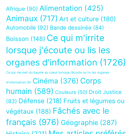
Alimentation
(425)
Afrique
(90)
Animaux
(717)
Art et culture
(180)
Automobile
(92)
Bande dessinée
(84)
Ce qui m'irrite
Boisson
(148)
lorsque j'écoute ou lis les
organes d'information
(1726)
Ce qui me met du baume au coeur lorsque j’écoute ou lis les organes
Corps
Cinéma
(376)
d’information
(9)
humain
(589)
Droit Justice
Couleurs
(50)
Défense
(218)
Fruits et légumes ou
(83)
Fâchés avec le
végétaux
(188)
français
(976)
Géographie
(287)
Mes articles préférés
Histoire
(221)