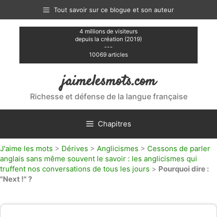
Aller
Tout savoir sur ce blogue et son auteur
au
contenu
4 millions de visiteurs
depuis la création (2019)
---
10069 articles
jaimelesmots.com
Richesse et défense de la langue française
Chapitres
J'aime les mots
>
Dérives
>
Anglicismes
>
Cessons de parler
anglais sans même souvent le savoir : les anglicismes qui
truffent nos conversations de tous les jours
>
Pourquoi dire :
"Next !" ?