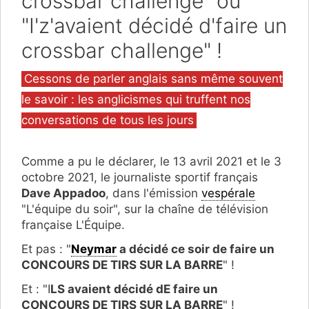
crossbar challenge" ou
"I'z'avaient décidé d'faire un
crossbar challenge" !
Catégories
Cessons de parler anglais sans même souvent
le savoir : les anglicismes qui truffent nos
conversations de tous les jours
Comme a pu le déclarer, le 13 avril 2021 et le 3
octobre 2021, le journaliste sportif français
Dave Appadoo
, dans l'émission
vespérale
"L'équipe du soir", sur la chaîne de télévision
française L'Équipe.
Et pas : "
Neymar
a décidé ce soir de faire un
CONCOURS DE TIRS SUR LA BARRE
" !
Et : "I
LS avaient décidé dE faire un
CONCOURS DE TIRS SUR LA BARRE
" !