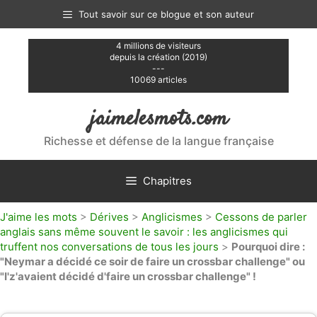
Aller
Tout savoir sur ce blogue et son auteur
au
contenu
4 millions de visiteurs
depuis la création (2019)
---
10069 articles
jaimelesmots.com
Richesse et défense de la langue française
Chapitres
J'aime les mots
>
Dérives
>
Anglicismes
>
Cessons de parler
anglais sans même souvent le savoir : les anglicismes qui
truffent nos conversations de tous les jours
>
Pourquoi dire :
"Neymar a décidé ce soir de faire un crossbar challenge" ou
"I'z'avaient décidé d'faire un crossbar challenge" !