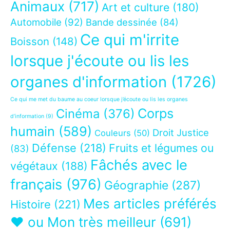
Animaux
(717)
Art et culture
(180)
Automobile
(92)
Bande dessinée
(84)
Ce qui m'irrite
Boisson
(148)
lorsque j'écoute ou lis les
organes d'information
(1726)
Ce qui me met du baume au coeur lorsque j’écoute ou lis les organes
Corps
Cinéma
(376)
d’information
(9)
humain
(589)
Droit Justice
Couleurs
(50)
Défense
(218)
Fruits et légumes ou
(83)
Fâchés avec le
végétaux
(188)
français
(976)
Géographie
(287)
Mes articles préférés
Histoire
(221)
❤ ou Mon très meilleur
(691)