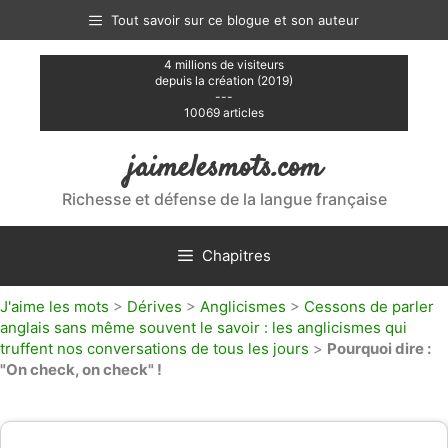
Aller
Tout savoir sur ce blogue et son auteur
au
contenu
4 millions de visiteurs
depuis la création (2019)
---
10069 articles
jaimelesmots.com
Richesse et défense de la langue française
Chapitres
J'aime les mots
>
Dérives
>
Anglicismes
>
Cessons de parler
anglais sans même souvent le savoir : les anglicismes qui
truffent nos conversations de tous les jours
>
Pourquoi dire :
"On check, on check" !