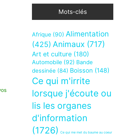
Mots-clés
Alimentation
Afrique
(90)
Animaux
(717)
(425)
Art et culture
(180)
Automobile
(92)
Bande
Boisson
(148)
dessinée
(84)
Ce qui m'irrite
vos
lorsque j'écoute ou
lis les organes
d'information
(1726)
Ce qui me met du baume au coeur