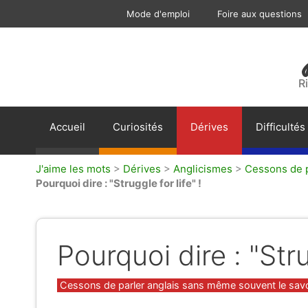
Aller
Mode d'emploi
Foire aux questions
au
contenu
R
Accueil
Curiosités
Dérives
Difficultés
J'aime les mots
>
Dérives
>
Anglicismes
>
Cessons de p
Pourquoi dire : "Struggle for life" !
Pourquoi dire : "Stru
Catégories
Cessons de parler anglais sans même souvent le savoir