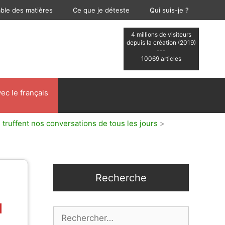
able des matières
Ce que je déteste
Qui suis-je ?
4 millions de visiteurs
depuis la création (2019)
---
10069 articles
ec le français
 truffent nos conversations de tous les jours
>
Recherche
Rechercher :