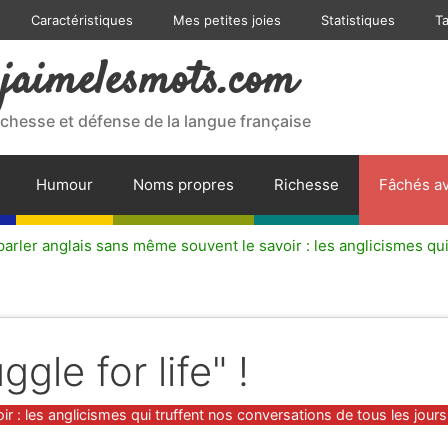
Caractéristiques
Mes petites joies
Statistiques
T
jaimelesmots.com
ichesse et défense de la langue française
Humour
Noms propres
Richesse
Fâchés av
arler anglais sans même souvent le savoir : les anglicismes qui
ggle for life" !
 : les anglicismes qui truffent nos conversations de tous les jours