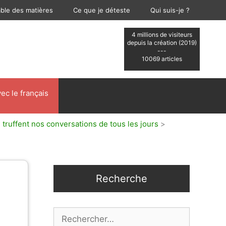
able des matières
Ce que je déteste
Qui suis-je ?
4 millions de visiteurs
depuis la création (2019)
---
10069 articles
ec le français
 truffent nos conversations de tous les jours
>
Recherche
Rechercher :