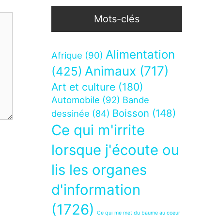
Mots-clés
Alimentation
Afrique
(90)
Animaux
(717)
(425)
Art et culture
(180)
Automobile
(92)
Bande
Boisson
(148)
dessinée
(84)
Ce qui m'irrite
lorsque j'écoute ou
lis les organes
d'information
(1726)
Ce qui me met du baume au coeur