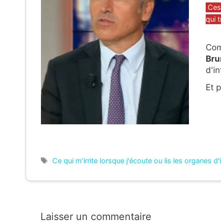
Caté
Ces
qui 
Com
Bru
d'i
Et p
Étiquettes
Ce qui m'irrite lorsque j'écoute ou lis les organes d
Laisser un commentaire