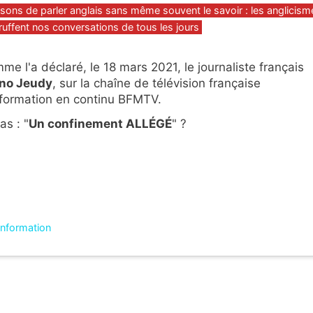
gories
sons de parler anglais sans même souvent le savoir : les anglicism
truffent nos conversations de tous les jours
me l'a déclaré, le 18 mars 2021, le journaliste français
no Jeudy
, sur la chaîne de télévision française
nformation en continu BFMTV.
as : "
Un confinement ALLÉGÉ
" ?
'information