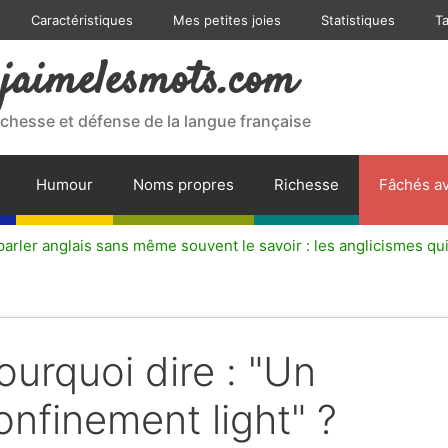
Caractéristiques
Mes petites joies
Statistiques
T
jaimelesmots.com
ichesse et défense de la langue française
Humour
Noms propres
Richesse
Fâchés av
arler anglais sans même souvent le savoir : les anglicismes qui
ourquoi dire : "Un
onfinement light" ?