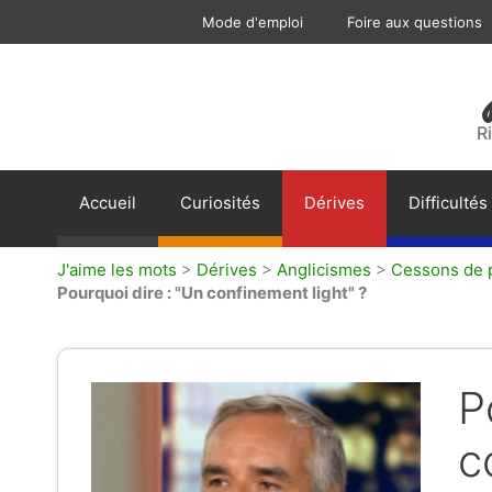
Aller
Mode d'emploi
Foire aux questions
au
contenu
R
Accueil
Curiosités
Dérives
Difficultés
J'aime les mots
>
Dérives
>
Anglicismes
>
Cessons de p
Pourquoi dire : "Un confinement light" ?
P
c