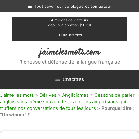
Aller
Tout savoir sur ce blogue et son auteur
au
contenu
4 millions de visiteurs
depuis la création (2019)
---
10069 articles
jaimelesmots.com
Richesse et défense de la langue française
Chapitres
J'aime les mots
>
Dérives
>
Anglicismes
>
Cessons de parler
anglais sans même souvent le savoir : les anglicismes qui
truffent nos conversations de tous les jours
>
Pourquoi dire :
"Un winner" ?