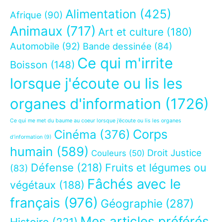
Alimentation
(425)
Afrique
(90)
Animaux
(717)
Art et culture
(180)
Automobile
(92)
Bande dessinée
(84)
Ce qui m'irrite
Boisson
(148)
lorsque j'écoute ou lis les
organes d'information
(1726)
Ce qui me met du baume au coeur lorsque j’écoute ou lis les organes
Corps
Cinéma
(376)
d’information
(9)
humain
(589)
Droit Justice
Couleurs
(50)
Défense
(218)
Fruits et légumes ou
(83)
Fâchés avec le
végétaux
(188)
français
(976)
Géographie
(287)
Mes articles préférés
Histoire
(221)