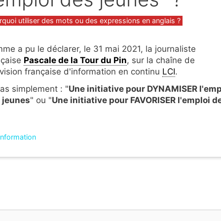
gories
rquoi utiliser des mots ou des expressions en anglais ?
me a pu le déclarer, le 31 mai 2021, la journaliste
nçaise
Pascale de la Tour du Pin
, sur la chaîne de
évision française d'information en continu
LCI
.
pas simplement : "
Une initiative pour DYNAMISER l'emp
 jeunes
" ou "
Une initiative pour FAVORISER l'emploi d
'information