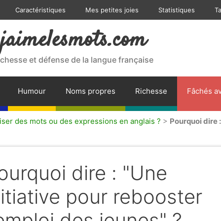
Caractéristiques
Mes petites joies
Statistiques
T
jaimelesmots.com
ichesse et défense de la langue française
Humour
Noms propres
Richesse
Fâchés av
liser des mots ou des expressions en anglais ?
>
Pourquoi dire :
ourquoi dire : "Une
nitiative pour rebooster
'emploi des jeunes" ?