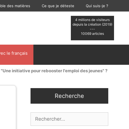
able des matières
Ce que je déteste
Qui suis-je ?
4 millions de visiteurs
depuis la création (2019)
---
10069 articles
ec le français
 "Une initiative pour rebooster l'emploi des jeunes" ?
Recherche
Rechercher :