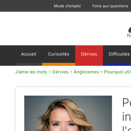
Aller
Mode d'emploi
Foire aux questions
au
contenu
R
Accueil
Curiosités
Dérives
Difficultés
J'aime les mots
>
Dérives
>
Anglicismes
>
Pourquoi uti
P
i
l