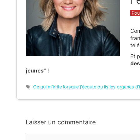
Caté
Pou
Com
fra
tél
Et 
des
jeunes
" !
Étiquettes
Ce qui m'irrite lorsque j'écoute ou lis les organes d
Laisser un commentaire
Commentaire