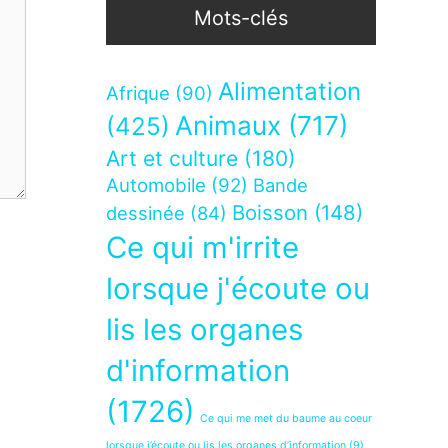
Mots-clés
Alimentation
Afrique
(90)
Animaux
(717)
(425)
Art et culture
(180)
Automobile
(92)
Bande
Boisson
(148)
dessinée
(84)
Ce qui m'irrite
lorsque j'écoute ou
lis les organes
d'information
(1726)
Ce qui me met du baume au coeur
lorsque j’écoute ou lis les organes d’information
(9)