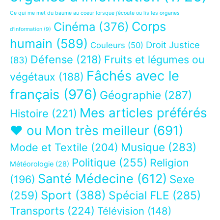
Ce qui me met du baume au coeur lorsque j’écoute ou lis les organes
Corps
Cinéma
(376)
d’information
(9)
humain
(589)
Droit Justice
Couleurs
(50)
Défense
(218)
Fruits et légumes ou
(83)
Fâchés avec le
végétaux
(188)
français
(976)
Géographie
(287)
Mes articles préférés
Histoire
(221)
❤ ou Mon très meilleur
(691)
Musique
(283)
Mode et Textile
(204)
Politique
(255)
Religion
Météorologie
(28)
Santé Médecine
(612)
Sexe
(196)
Sport
(388)
(259)
Spécial FLE
(285)
Transports
(224)
Télévision
(148)