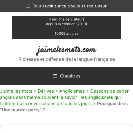
Aller
Tout savoir sur ce blogue et son auteur
au
contenu
4 millions de visiteurs
depuis la création (2019)
---
10069 articles
jaimelesmots.com
Richesse et défense de la langue française
Chapitres
J'aime les mots
>
Dérives
>
Anglicismes
>
Cessons de parler
anglais sans même souvent le savoir : les anglicismes qui
truffent nos conversations de tous les jours
>
Pourquoi dire :
"Une murder party" ?