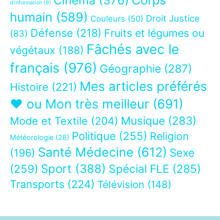
Cinéma
(376)
d’information
(9)
humain
(589)
Droit Justice
Couleurs
(50)
Défense
(218)
Fruits et légumes ou
(83)
Fâchés avec le
végétaux
(188)
français
(976)
Géographie
(287)
Mes articles préférés
Histoire
(221)
❤ ou Mon très meilleur
(691)
Musique
(283)
Mode et Textile
(204)
Politique
(255)
Religion
Météorologie
(28)
Santé Médecine
(612)
Sexe
(196)
Sport
(388)
(259)
Spécial FLE
(285)
Transports
(224)
Télévision
(148)