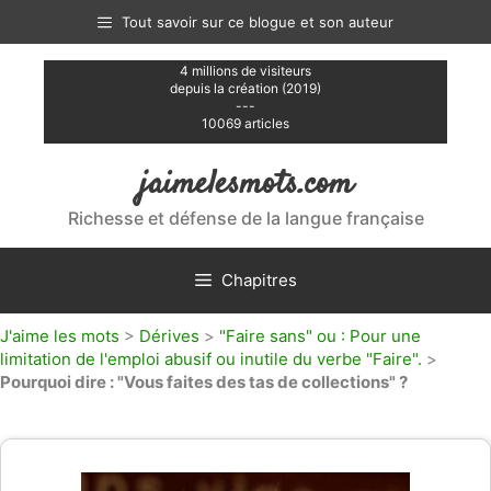
Aller
Tout savoir sur ce blogue et son auteur
au
contenu
4 millions de visiteurs
depuis la création (2019)
---
10069 articles
jaimelesmots.com
Richesse et défense de la langue française
Chapitres
J'aime les mots
>
Dérives
>
"Faire sans" ou : Pour une
limitation de l'emploi abusif ou inutile du verbe "Faire".
>
Pourquoi dire : "Vous faites des tas de collections" ?