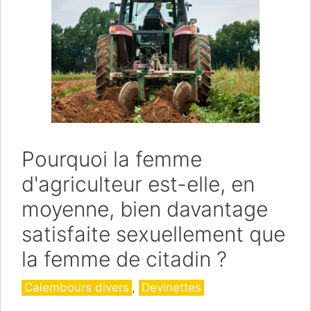
Pourquoi la femme
d'agriculteur est-elle, en
moyenne, bien davantage
satisfaite sexuellement que
la femme de citadin ?
Catégories
Calembours divers
,
Devinettes