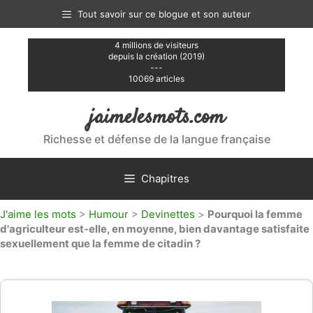
Aller
Tout savoir sur ce blogue et son auteur
au
contenu
4 millions de visiteurs
depuis la création (2019)
---
10069 articles
jaimelesmots.com
Richesse et défense de la langue française
Chapitres
J'aime les mots
>
Humour
>
Devinettes
>
Pourquoi la femme
d'agriculteur est-elle, en moyenne, bien davantage satisfaite
sexuellement que la femme de citadin ?