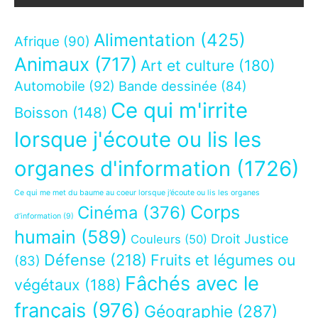
Alimentation
(425)
Afrique
(90)
Animaux
(717)
Art et culture
(180)
Automobile
(92)
Bande dessinée
(84)
Ce qui m'irrite
Boisson
(148)
lorsque j'écoute ou lis les
organes d'information
(1726)
Ce qui me met du baume au coeur lorsque j’écoute ou lis les organes
Corps
Cinéma
(376)
d’information
(9)
humain
(589)
Droit Justice
Couleurs
(50)
Défense
(218)
Fruits et légumes ou
(83)
Fâchés avec le
végétaux
(188)
français
(976)
Géographie
(287)