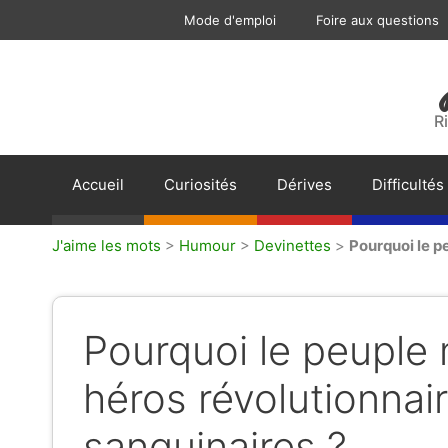
Aller
Mode d'emploi
Foire aux questions
au
contenu
R
Accueil
Curiosités
Dérives
Difficultés
J'aime les mots
>
Humour
>
Devinettes
>
Pourquoi le p
Pourquoi le peuple 
héros révolutionnair
sanguinaires ?