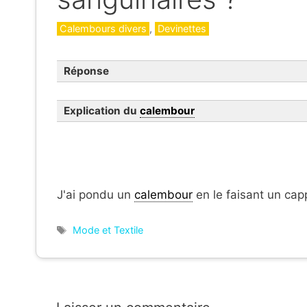
Catégories
Calembours divers
,
Devinettes
Réponse
Explication du
calembour
J'ai pondu un
calembour
en le faisant un cap
Étiquettes
Mode et Textile