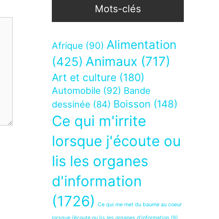
Mots-clés
Alimentation
Afrique
(90)
Animaux
(717)
(425)
Art et culture
(180)
Automobile
(92)
Bande
Boisson
(148)
dessinée
(84)
Ce qui m'irrite
lorsque j'écoute ou
lis les organes
d'information
(1726)
Ce qui me met du baume au coeur
lorsque j’écoute ou lis les organes d’information
(9)