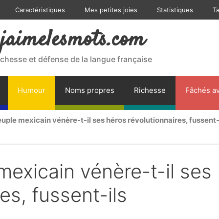
Caractéristiques
Mes petites joies
Statistiques
T
jaimelesmots.com
ichesse et défense de la langue française
Humour
Noms propres
Richesse
Fâchés av
euple mexicain vénère-t-il ses héros révolutionnaires, fussent-
mexicain vénère-t-il ses
es, fussent-ils