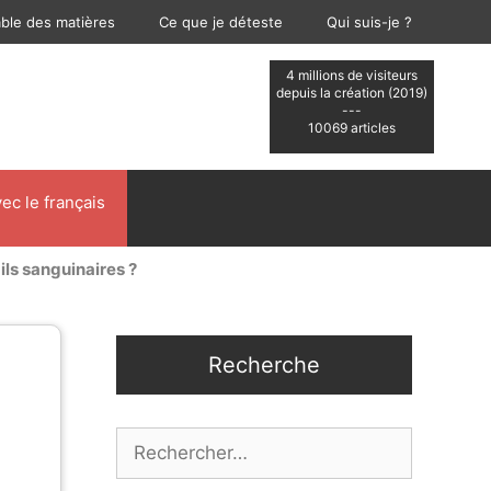
able des matières
Ce que je déteste
Qui suis-je ?
4 millions de visiteurs
depuis la création (2019)
---
10069 articles
ec le français
ils sanguinaires ?
Recherche
Rechercher :