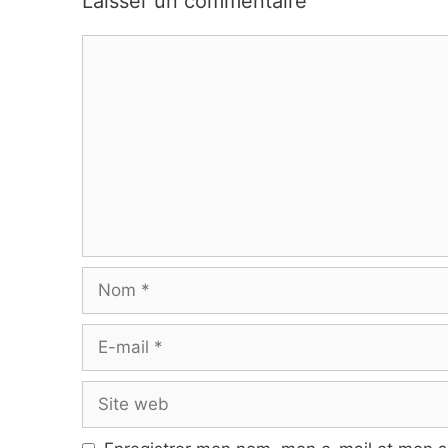
Laisser un commentaire
Commentaire
Nom
E-
mail
Site
web