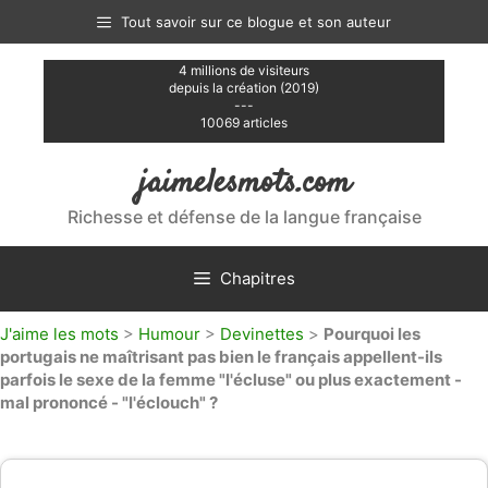
Aller
Tout savoir sur ce blogue et son auteur
au
contenu
4 millions de visiteurs
depuis la création (2019)
---
10069 articles
jaimelesmots.com
Richesse et défense de la langue française
Chapitres
J'aime les mots
>
Humour
>
Devinettes
>
Pourquoi les
portugais ne maîtrisant pas bien le français appellent-ils
parfois le sexe de la femme "l'écluse" ou plus exactement -
mal prononcé - "l'éclouch" ?