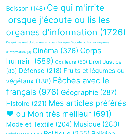
Ce qui m'irrite
Boisson
(148)
lorsque j'écoute ou lis les
organes d'information
(1726)
Ce qui me met du baume au coeur lorsque j’écoute ou lis les organes
Corps
Cinéma
(376)
d’information
(9)
humain
(589)
Droit Justice
Couleurs
(50)
Défense
(218)
Fruits et légumes ou
(83)
Fâchés avec le
végétaux
(188)
français
(976)
Géographie
(287)
Mes articles préférés
Histoire
(221)
❤ ou Mon très meilleur
(691)
Musique
(283)
Mode et Textile
(204)
Politique
(255)
Religion