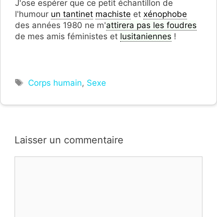
J'ose espérer que ce petit échantillon de
l'humour
un tantinet
machiste
et
xénophobe
des années 1980 ne m'
attirera pas les foudres
de mes amis féministes et
lusitaniennes
!
Étiquettes
Corps humain
,
Sexe
Laisser un commentaire
Commentaire