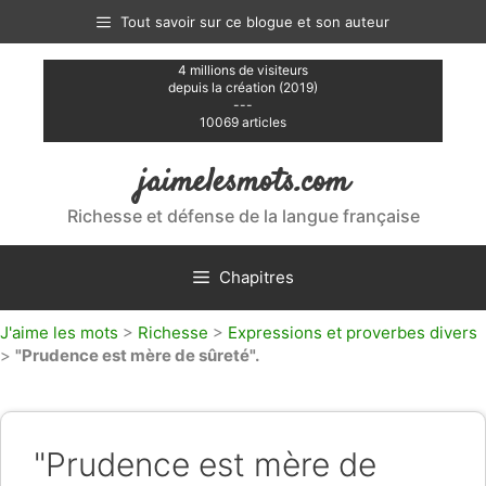
Aller
Tout savoir sur ce blogue et son auteur
au
contenu
4 millions de visiteurs
depuis la création (2019)
---
10069 articles
jaimelesmots.com
Richesse et défense de la langue française
Chapitres
J'aime les mots
>
Richesse
>
Expressions et proverbes divers
>
"Prudence est mère de sûreté".
"Prudence est mère de