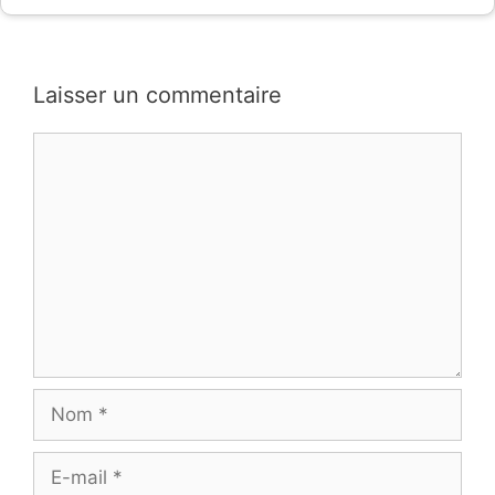
Laisser un commentaire
Commentaire
Nom
E-
mail