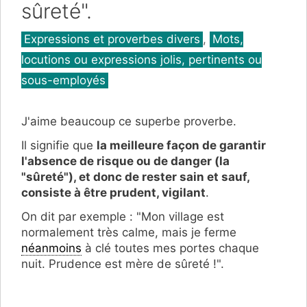
sûreté".
Catégories
Expressions et proverbes divers
,
Mots,
locutions ou expressions jolis, pertinents ou
sous-employés
J'aime beaucoup ce superbe proverbe.
Il signifie que
la meilleure façon de garantir
l'absence de risque ou de danger (la
"sûreté"), et donc de rester sain et sauf,
consiste à être prudent, vigilant
.
On dit par exemple : "Mon village est
normalement très calme, mais je ferme
néanmoins
à clé toutes mes portes chaque
nuit. Prudence est mère de sûreté !".