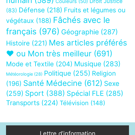
humain
(589)
Droit Justice
Couleurs
(50)
Défense
(218)
Fruits et légumes ou
(83)
Fâchés avec le
végétaux
(188)
français
(976)
Géographie
(287)
Mes articles préférés
Histoire
(221)
❤ ou Mon très meilleur
(691)
Musique
(283)
Mode et Textile
(204)
Politique
(255)
Religion
Météorologie
(28)
Santé Médecine
(612)
Sexe
(196)
Sport
(388)
(259)
Spécial FLE
(285)
Transports
(224)
Télévision
(148)
Lettre d’information