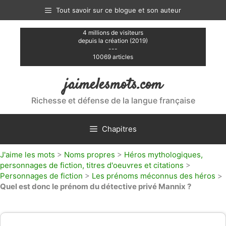
Aller
Tout savoir sur ce blogue et son auteur
au
contenu
4 millions de visiteurs
depuis la création (2019)
---
10069 articles
jaimelesmots.com
Richesse et défense de la langue française
Chapitres
J'aime les mots
>
Noms propres
>
Héros mythologiques,
personnages de fiction, titres d'oeuvres et citations
>
Personnages de fiction
>
Les prénoms méconnus des héros
>
Quel est donc le prénom du détective privé Mannix ?