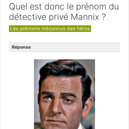
Quel est donc le prénom du
détective privé Mannix ?
Catégories
Les prénoms méconnus des héros
Réponse