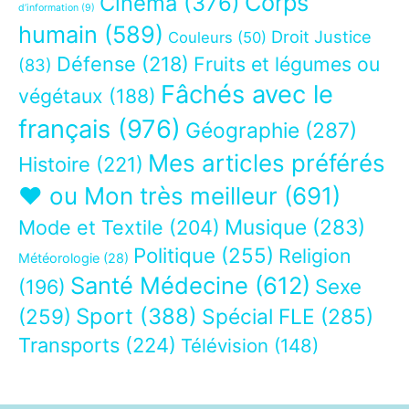
Corps
Cinéma
(376)
d’information
(9)
humain
(589)
Droit Justice
Couleurs
(50)
Défense
(218)
Fruits et légumes ou
(83)
Fâchés avec le
végétaux
(188)
français
(976)
Géographie
(287)
Mes articles préférés
Histoire
(221)
❤ ou Mon très meilleur
(691)
Musique
(283)
Mode et Textile
(204)
Politique
(255)
Religion
Météorologie
(28)
Santé Médecine
(612)
Sexe
(196)
Sport
(388)
(259)
Spécial FLE
(285)
Transports
(224)
Télévision
(148)