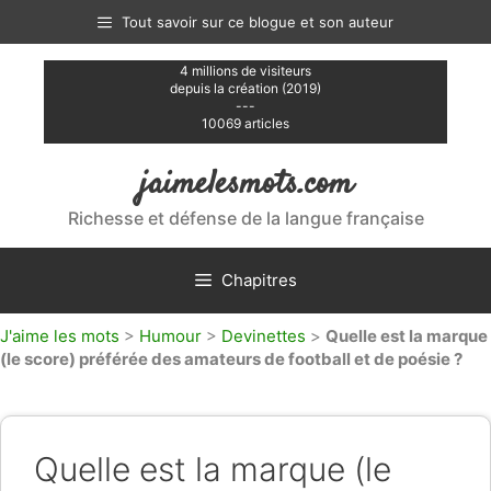
Aller
Tout savoir sur ce blogue et son auteur
au
contenu
4 millions de visiteurs
depuis la création (2019)
---
10069 articles
jaimelesmots.com
Richesse et défense de la langue française
Chapitres
J'aime les mots
>
Humour
>
Devinettes
>
Quelle est la marque
(le score) préférée des amateurs de football et de poésie ?
Quelle est la marque (le