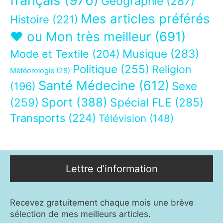
français
(976)
Géographie
(287)
Mes articles préférés
Histoire
(221)
❤ ou Mon très meilleur
(691)
Musique
(283)
Mode et Textile
(204)
Politique
(255)
Religion
Météorologie
(28)
Santé Médecine
(612)
Sexe
(196)
Sport
(388)
(259)
Spécial FLE
(285)
Transports
(224)
Télévision
(148)
Lettre d’information
Recevez gratuitement chaque mois une brève
sélection de mes meilleurs articles.