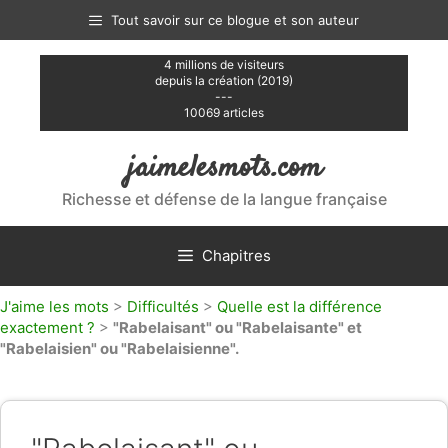
Aller
Tout savoir sur ce blogue et son auteur
au
contenu
4 millions de visiteurs
depuis la création (2019)
---
10069 articles
jaimelesmots.com
Richesse et défense de la langue française
Chapitres
J'aime les mots
>
Difficultés
>
Quelle est la différence
exactement ?
>
"Rabelaisant" ou "Rabelaisante" et
"Rabelaisien" ou "Rabelaisienne".