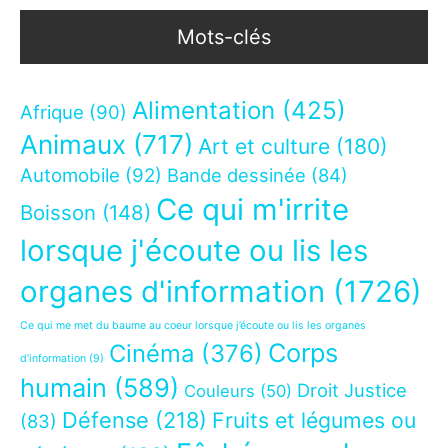
Mots-clés
Alimentation
(425)
Afrique
(90)
Animaux
(717)
Art et culture
(180)
Automobile
(92)
Bande dessinée
(84)
Ce qui m'irrite
Boisson
(148)
lorsque j'écoute ou lis les
organes d'information
(1726)
Ce qui me met du baume au coeur lorsque j’écoute ou lis les organes
Corps
Cinéma
(376)
d’information
(9)
humain
(589)
Droit Justice
Couleurs
(50)
Défense
(218)
Fruits et légumes ou
(83)