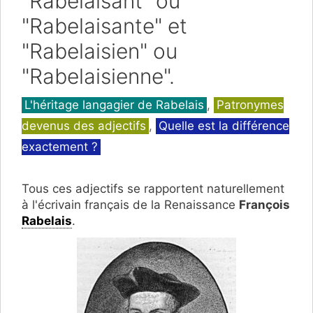
"Rabelaisant" ou
"Rabelaisante" et
"Rabelaisien" ou
"Rabelaisienne".
Catégories
L'héritage langagier de Rabelais
,
Patronymes
devenus des adjectifs
,
Quelle est la différence
exactement ?
Tous ces adjectifs se rapportent naturellement
à
l'écrivain français de la Renaissance
François
Rabelais
.