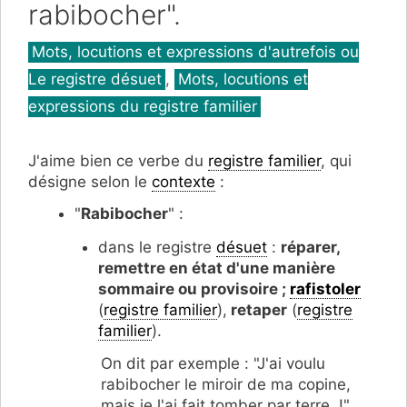
rabibocher".
Catégories
Mots, locutions et expressions d'autrefois ou
Le registre désuet
,
Mots, locutions et
expressions du registre familier
J'aime bien ce verbe du
registre familier
, qui
désigne selon le
contexte
:
"
Rabibocher
" :
dans le registre
désuet
:
réparer,
remettre en état d'une manière
sommaire ou provisoire ;
rafistoler
(
registre familier
),
retaper
(
registre
familier
).
On dit par exemple : "J'ai voulu
rabibocher le miroir de ma copine,
mais je l'ai fait tomber par terre !".