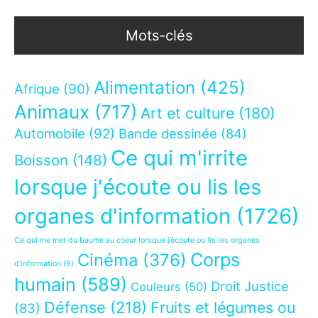
Mots-clés
Alimentation
(425)
Afrique
(90)
Animaux
(717)
Art et culture
(180)
Automobile
(92)
Bande dessinée
(84)
Ce qui m'irrite
Boisson
(148)
lorsque j'écoute ou lis les
organes d'information
(1726)
Ce qui me met du baume au coeur lorsque j’écoute ou lis les organes
Corps
Cinéma
(376)
d’information
(9)
humain
(589)
Droit Justice
Couleurs
(50)
Défense
(218)
Fruits et légumes ou
(83)