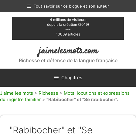
Aller
Tout savoir sur ce blogue et son auteur
au
contenu
4 millions de visiteurs
depuis la création (2019)
---
10069 articles
jaimelesmots.com
Richesse et défense de la langue française
Chapitres
J'aime les mots
>
Richesse
>
Mots, locutions et expressions
du registre familier
>
"Rabibocher" et "Se rabibocher".
"Rabibocher" et "Se