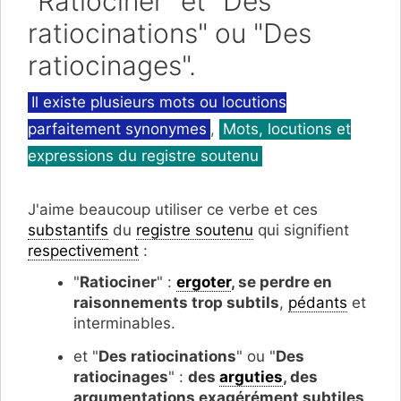
"Ratiociner" et "Des
ratiocinations" ou "Des
ratiocinages".
Catégories
Il existe plusieurs mots ou locutions
parfaitement synonymes
,
Mots, locutions et
expressions du registre soutenu
J'aime beaucoup utiliser ce verbe et ces
substantifs
du
registre soutenu
qui signifient
respectivement
:
"
Ratiociner
" :
ergoter
, se perdre en
raisonnements trop subtils
,
pédants
et
interminables.
et "
Des ratiocinations
" ou "
Des
ratiocinages
" :
des
arguties
, des
argumentations exagérément subtiles