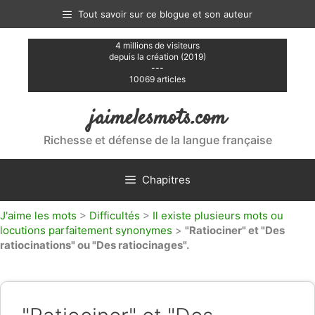
Aller
Tout savoir sur ce blogue et son auteur
au
contenu
4 millions de visiteurs
depuis la création (2019)
---
10069 articles
jaimelesmots.com
Richesse et défense de la langue française
Chapitres
J'aime les mots
>
Difficultés
>
Il existe plusieurs mots ou
locutions parfaitement synonymes
>
"Ratiociner" et "Des
ratiocinations" ou "Des ratiocinages".