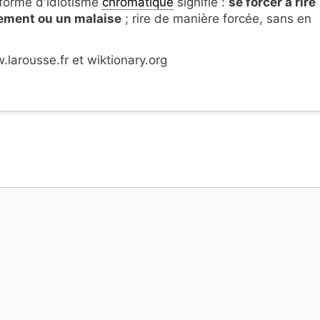
forme d'idiotisme
chromatique
signifie :
se forcer à rire
ement ou un malaise
; rire de manière forcée, sans en
larousse.fr et wiktionary.org