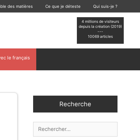
able des matières
Ce que je déteste
Qui suis-je ?
4 millions de visiteurs
depuis la création (2019)
---
10069 articles
ec le français
Recherche
Rechercher :