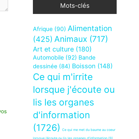
Mots-clés
Alimentation
Afrique
(90)
Animaux
(717)
(425)
Art et culture
(180)
Automobile
(92)
Bande
Boisson
(148)
dessinée
(84)
Ce qui m'irrite
lorsque j'écoute ou
lis les organes
vos
d'information
(1726)
Ce qui me met du baume au coeur
lorsque j’écoute ou lis les organes d’information
(9)