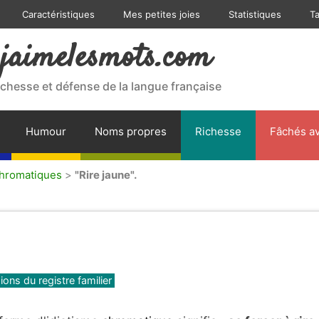
Caractéristiques
Mes petites joies
Statistiques
T
jaimelesmots.com
ichesse et défense de la langue française
Humour
Noms propres
Richesse
Fâchés av
chromatiques
>
"Rire jaune".
ons du registre familier