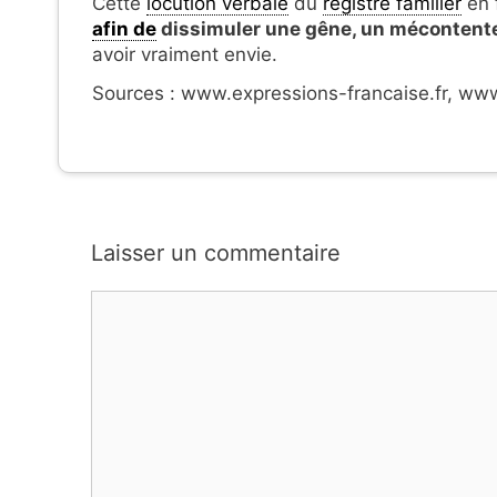
Cette
locution verbale
du
registre familier
en 
afin de
dissimuler une gêne, un mécontent
avoir vraiment envie.
Sources : www.expressions-francaise.fr, www.
Laisser un commentaire
Commentaire