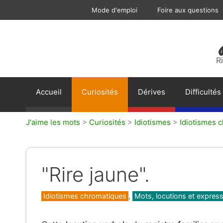
Aller
Mode d'emploi
Foire aux questions
au
contenu
R
Accueil
Curiosités
Dérives
Difficultés
J'aime les mots
>
Curiosités
>
Idiotismes
>
Idiotismes 
"Rire jaune".
Catégories
Idiotismes chromatiques
,
Mots, locutions et expressi