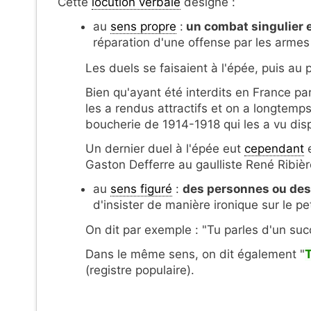
Cette
locution verbale
désigne :
au
sens propre
:
un combat singulier 
réparation d'une offense par les armes
Les duels se faisaient à l'épée, puis au p
Bien qu'ayant été interdits en France pa
les a rendus attractifs et on a longtemp
boucherie de 1914-1918 qui les a vu disp
Un dernier duel à l'épée eut
cependant
e
Gaston Defferre au gaulliste René Ribièr
au
sens figuré
:
des personnes ou de
d'insister de manière ironique sur le pe
On dit par exemple : "Tu parles d'un succ
Dans le même sens, on dit également "
T
(registre populaire).