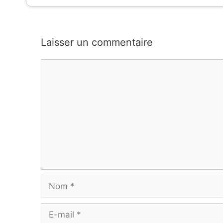
Laisser un commentaire
Commentaire
Nom
E-
mail