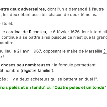
entre deux adversaires
, dont l'un a demandé à l'autre
 ; les deux étant assistés chacun de deux témoins.
istolet.
r le
cardinal de Richelieu
, le 6 février 1626, leur interdict
s continué à se battre ainsi puisque ce n'est que la gran
araître.
u lieu le 21 avril 1967, opposant le maire de Marseille
(
e !
s choses peu nombreuses
; la formule permettant
tit nombre (
registre familier
).
ès ; il y a deux acheteurs qui se battent en duel !".
rois pelés et un tondu
" ou "
Quatre pelés et un tondu
"