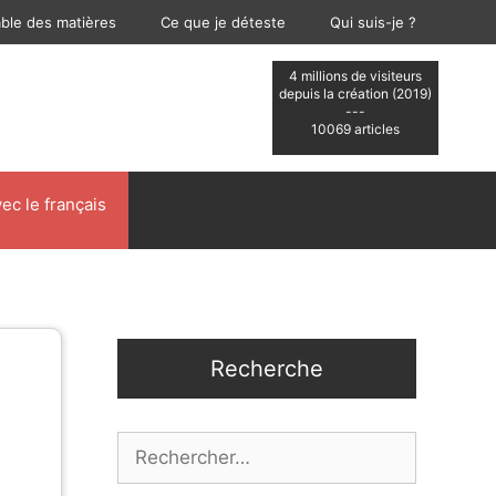
able des matières
Ce que je déteste
Qui suis-je ?
4 millions de visiteurs
depuis la création (2019)
---
10069 articles
ec le français
Recherche
Rechercher :