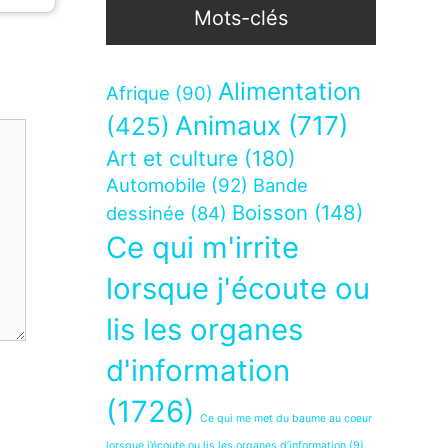
Mots-clés
Alimentation
Afrique
(90)
Animaux
(717)
(425)
Art et culture
(180)
Automobile
(92)
Bande
Boisson
(148)
dessinée
(84)
Ce qui m'irrite
lorsque j'écoute ou
lis les organes
d'information
(1726)
Ce qui me met du baume au coeur
lorsque j’écoute ou lis les organes d’information
(9)