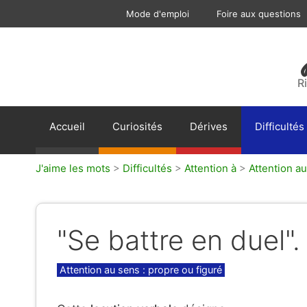
Aller
Mode d'emploi
Foire aux questions
au
contenu
R
Accueil
Curiosités
Dérives
Difficultés
J'aime les mots
>
Difficultés
>
Attention à
>
Attention au
"Se battre en duel".
Catégories
Attention au sens : propre ou figuré