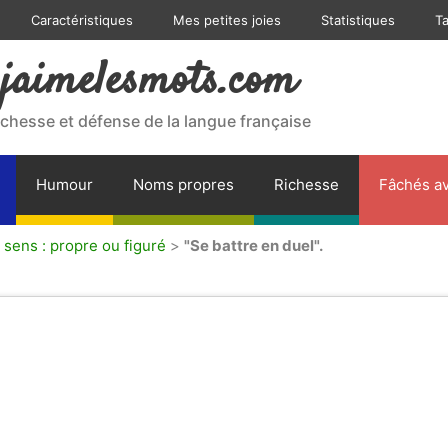
Caractéristiques
Mes petites joies
Statistiques
T
jaimelesmots.com
ichesse et défense de la langue française
Humour
Noms propres
Richesse
Fâchés av
 sens : propre ou figuré
>
"Se battre en duel".