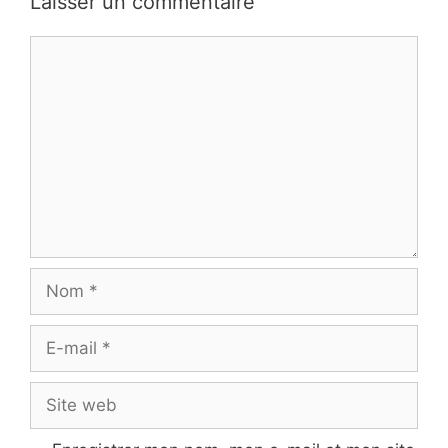
Laisser un commentaire
Commentaire
Nom
E-
mail
Site
web