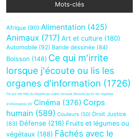
Mots-clés
Alimentation
(425)
Afrique
(90)
Animaux
(717)
Art et culture
(180)
Automobile
(92)
Bande dessinée
(84)
Ce qui m'irrite
Boisson
(148)
lorsque j'écoute ou lis les
organes d'information
(1726)
Ce qui me met du baume au coeur lorsque j’écoute ou lis les organes
Corps
Cinéma
(376)
d’information
(9)
humain
(589)
Droit Justice
Couleurs
(50)
Défense
(218)
Fruits et légumes ou
(83)
Fâchés avec le
végétaux
(188)