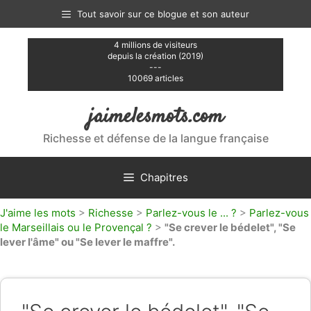
Aller
Tout savoir sur ce blogue et son auteur
au
contenu
4 millions de visiteurs
depuis la création (2019)
---
10069 articles
jaimelesmots.com
Richesse et défense de la langue française
Chapitres
J'aime les mots
>
Richesse
>
Parlez-vous le ... ?
>
Parlez-vous
le Marseillais ou le Provençal ?
>
"Se crever le bédelet", "Se
lever l'âme" ou "Se lever le maffre".