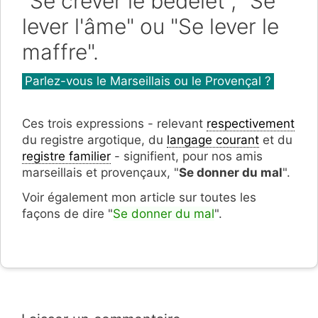
"Se crever le bédelet", "Se
lever l'âme" ou "Se lever le
maffre".
Catégories
Parlez-vous le Marseillais ou le Provençal ?
Ces trois expressions - relevant
respectivement
du registre argotique, du
langage courant
et du
registre familier
- signifient, pour nos amis
marseillais et provençaux, "
Se donner du mal
".
Voir également mon article sur toutes les
façons de dire "
Se donner du mal
".