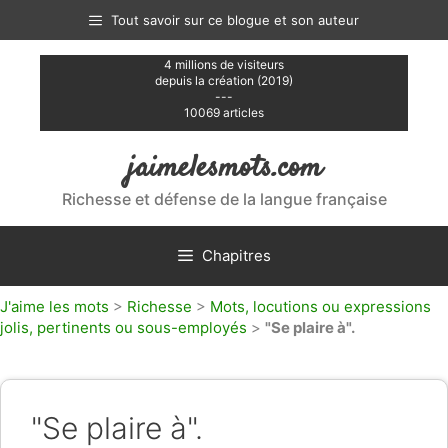
Aller
Tout savoir sur ce blogue et son auteur
au
contenu
4 millions de visiteurs
depuis la création (2019)
---
10069 articles
jaimelesmots.com
Richesse et défense de la langue française
Chapitres
J'aime les mots
>
Richesse
>
Mots, locutions ou expressions
jolis, pertinents ou sous-employés
>
"Se plaire à".
"Se plaire à".