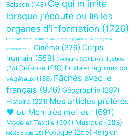
Ce qui m'irrite
Boisson
(148)
lorsque j'écoute ou lis les
organes d'information
(1726)
Ce qui me met du baume au coeur lorsque j’écoute ou lis les organes
Corps
Cinéma
(376)
d’information
(9)
humain
(589)
Droit Justice
Couleurs
(50)
Défense
(218)
Fruits et légumes ou
(83)
Fâchés avec le
végétaux
(188)
français
(976)
Géographie
(287)
Mes articles préférés
Histoire
(221)
❤ ou Mon très meilleur
(691)
Musique
(283)
Mode et Textile
(204)
Politique
(255)
Religion
Météorologie
(28)