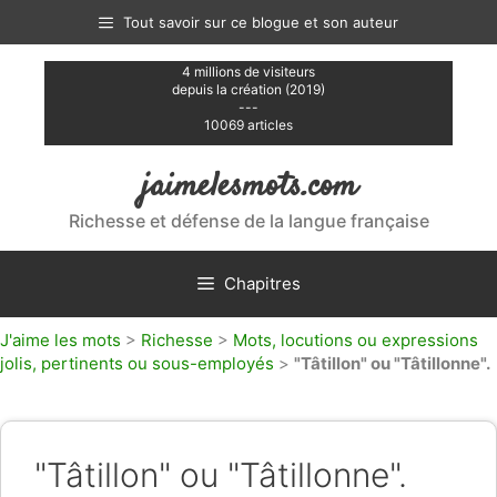
Aller
Tout savoir sur ce blogue et son auteur
au
contenu
4 millions de visiteurs
depuis la création (2019)
---
10069 articles
jaimelesmots.com
Richesse et défense de la langue française
Chapitres
J'aime les mots
>
Richesse
>
Mots, locutions ou expressions
jolis, pertinents ou sous-employés
>
"Tâtillon" ou "Tâtillonne".
"Tâtillon" ou "Tâtillonne".