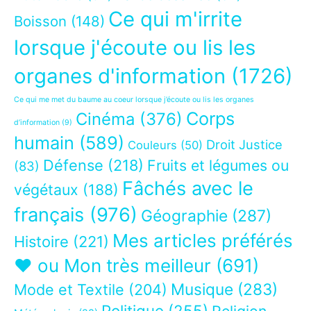
Ce qui m'irrite
Boisson
(148)
lorsque j'écoute ou lis les
organes d'information
(1726)
Ce qui me met du baume au coeur lorsque j’écoute ou lis les organes
Corps
Cinéma
(376)
d’information
(9)
humain
(589)
Droit Justice
Couleurs
(50)
Défense
(218)
Fruits et légumes ou
(83)
Fâchés avec le
végétaux
(188)
français
(976)
Géographie
(287)
Mes articles préférés
Histoire
(221)
❤ ou Mon très meilleur
(691)
Musique
(283)
Mode et Textile
(204)
Politique
(255)