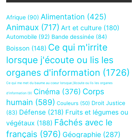
Alimentation
(425)
Afrique
(90)
Animaux
(717)
Art et culture
(180)
Automobile
(92)
Bande dessinée
(84)
Ce qui m'irrite
Boisson
(148)
lorsque j'écoute ou lis les
organes d'information
(1726)
Ce qui me met du baume au coeur lorsque j’écoute ou lis les organes
Corps
Cinéma
(376)
d’information
(9)
humain
(589)
Droit Justice
Couleurs
(50)
Défense
(218)
Fruits et légumes ou
(83)
Fâchés avec le
végétaux
(188)
français
(976)
Géographie
(287)