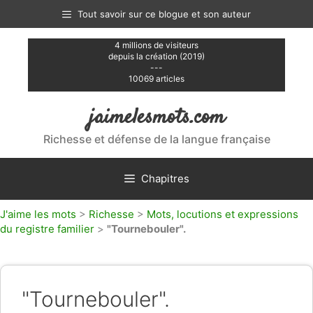
Aller
Tout savoir sur ce blogue et son auteur
au
contenu
4 millions de visiteurs
depuis la création (2019)
---
10069 articles
jaimelesmots.com
Richesse et défense de la langue française
Chapitres
J'aime les mots
>
Richesse
>
Mots, locutions et expressions
du registre familier
>
"Tournebouler".
"Tournebouler".