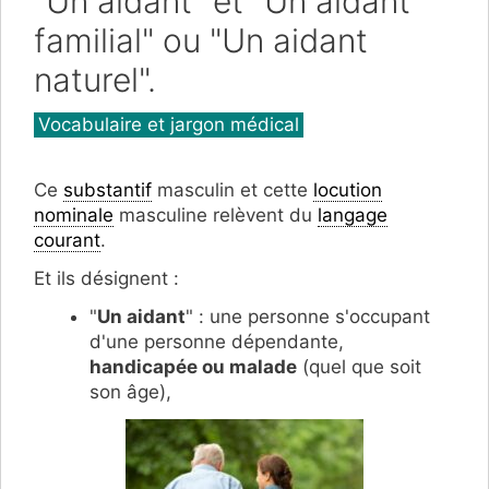
"Un aidant" et "Un aidant
familial" ou "Un aidant
naturel".
Catégories
Vocabulaire et jargon médical
Ce
substantif
masculin et cette
locution
nominale
masculine relèvent du
langage
courant
.
Et ils désignent :
"
Un aidant
" : une personne s'occupant
d'une personne dépendante,
handicapée ou malade
(quel que soit
son âge),