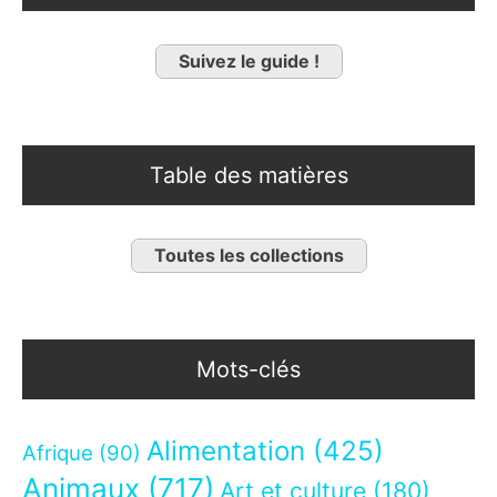
Suivez le guide !
Table des matières
Toutes les collections
Mots-clés
Alimentation
(425)
Afrique
(90)
Animaux
(717)
Art et culture
(180)