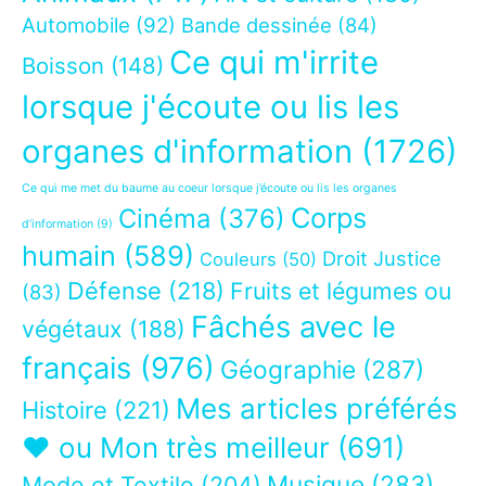
Automobile
(92)
Bande dessinée
(84)
Ce qui m'irrite
Boisson
(148)
lorsque j'écoute ou lis les
organes d'information
(1726)
Ce qui me met du baume au coeur lorsque j’écoute ou lis les organes
Corps
Cinéma
(376)
d’information
(9)
humain
(589)
Droit Justice
Couleurs
(50)
Défense
(218)
Fruits et légumes ou
(83)
Fâchés avec le
végétaux
(188)
français
(976)
Géographie
(287)
Mes articles préférés
Histoire
(221)
❤ ou Mon très meilleur
(691)
Musique
(283)
Mode et Textile
(204)