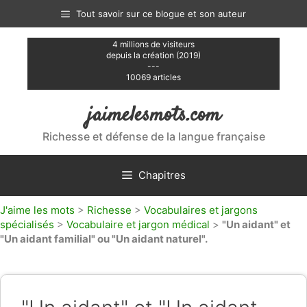
Aller
Tout savoir sur ce blogue et son auteur
au
contenu
4 millions de visiteurs
depuis la création (2019)
---
10069 articles
jaimelesmots.com
Richesse et défense de la langue française
Chapitres
J'aime les mots
>
Richesse
>
Vocabulaires et jargons
spécialisés
>
Vocabulaire et jargon médical
>
"Un aidant" et
"Un aidant familial" ou "Un aidant naturel".