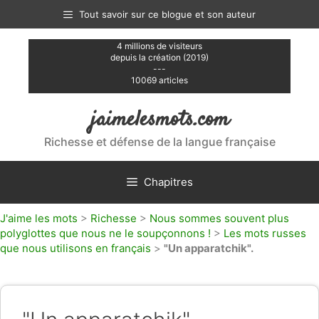
Aller
Tout savoir sur ce blogue et son auteur
au
contenu
4 millions de visiteurs
depuis la création (2019)
---
10069 articles
jaimelesmots.com
Richesse et défense de la langue française
Chapitres
J'aime les mots
>
Richesse
>
Nous sommes souvent plus
polyglottes que nous ne le soupçonnons !
>
Les mots russes
que nous utilisons en français
>
"Un apparatchik".