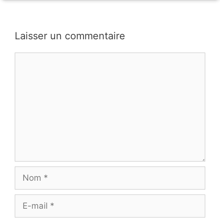
Laisser un commentaire
Commentaire
Nom
E-
mail